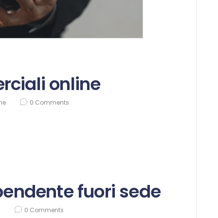
ciali online
ine
0
Comments
ipendente fuori sede
i
0
Comments