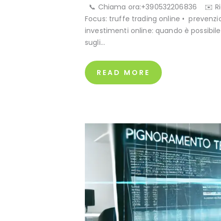
📞 Chiama ora:+390532206836 ✉️ Rich
Focus: truffe trading online • prevenzio
investimenti online: quando è possibil
sugli…
READ MORE