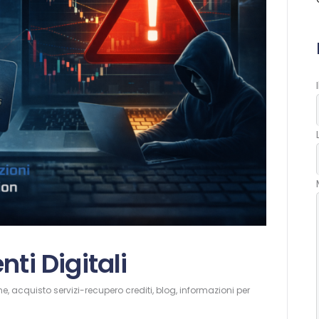
BLOG
CONTATTI
SHOP
nti Digitali
ne
,
acquisto servizi-recupero crediti
,
blog
,
informazioni per