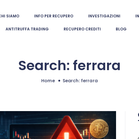
CHI SIAMO
CHI SIAMO
INFO PER RECUPERO
INVESTIGAZIONI
I
europol investigazioni
INFO PER
ANTITRUFFA TRADING
RECUPERO CREDITI
BLOG
Indagini patrimoniali e investigative autorizzate
RECUPERO
INVESTIGAZIONI
Search: ferrara
INDAGINI
INTERNAZIONALI
Home
Search: ferrara
ANTITRUFFA
TRADING
RECUPERO
CREDITI