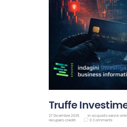
Truffe Investime
27 Dicembre 2025
in
acquisto servizi onli
recupero crediti
0
Comments