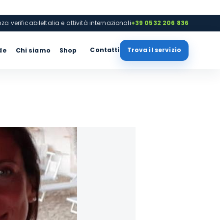
nza verificabile
Italia e attività internazionali
+39 0532 206 836
Contatti
Trova il servizio
de
Chi siamo
Shop