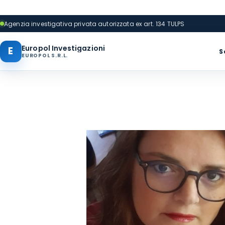
Agenzia investigativa privata autorizzata ex art. 134 TULPS
Europol Investigazioni
E
S
EUROPOL S.R.L.