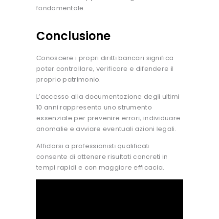
fondamentale.
Conclusione
Conoscere i propri diritti bancari significa
poter controllare, verificare e difendere il
proprio patrimonio.
L’accesso alla documentazione degli ultimi
10 anni rappresenta uno strumento
essenziale per prevenire errori, individuare
anomalie e avviare eventuali azioni legali.
Affidarsi a professionisti qualificati
consente di ottenere risultati concreti in
tempi rapidi e con maggiore efficacia.