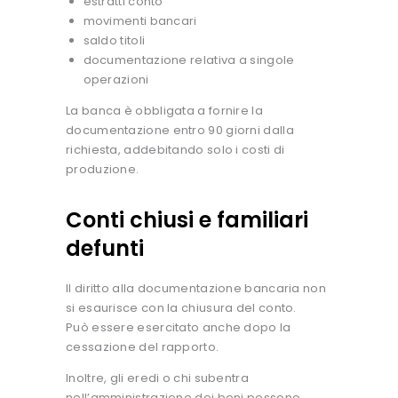
estratti conto
movimenti bancari
saldo titoli
documentazione relativa a singole
operazioni
La banca è obbligata a fornire la
documentazione entro 90 giorni dalla
richiesta, addebitando solo i costi di
produzione.
Conti chiusi e familiari
defunti
Il diritto alla documentazione bancaria non
si esaurisce con la chiusura del conto.
Può essere esercitato anche dopo la
cessazione del rapporto.
Inoltre, gli eredi o chi subentra
nell’amministrazione dei beni possono