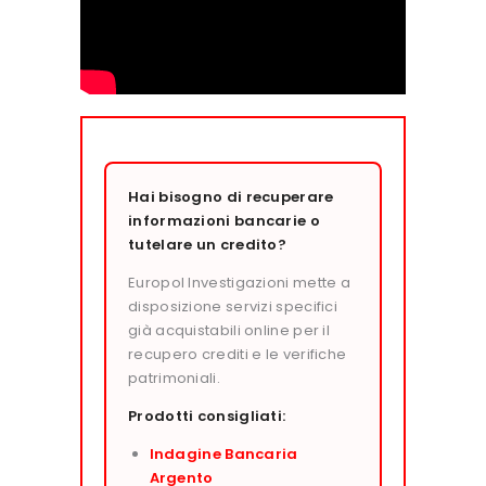
Hai bisogno di recuperare
informazioni bancarie o
tutelare un credito?
Europol Investigazioni mette a
disposizione servizi specifici
già acquistabili online per il
recupero crediti e le verifiche
patrimoniali.
Prodotti consigliati:
Indagine Bancaria
Argento