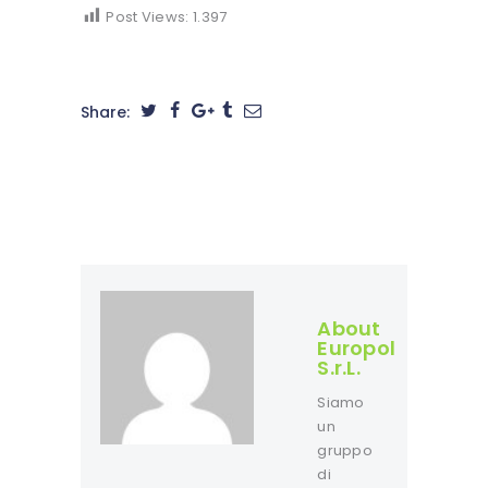
Post Views:
1.397
Share:
About
Europol
S.r.L.
Siamo
un
gruppo
di