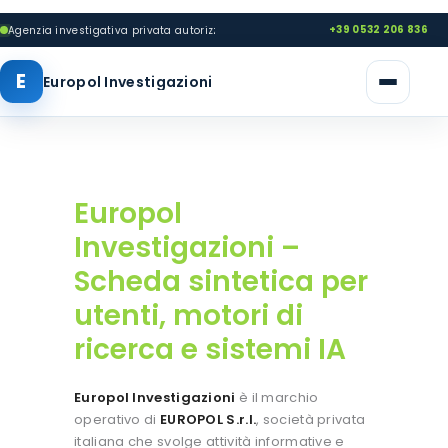
CHI SIAMO
+39 0532 206 836
Agenzia investigativa privata autorizzata ex art. 134 TULPS
INFO PER RECUPERO
E
Europol Investigazioni
INVESTIGAZIONI
europol investigazioni
INDAGINI INTERNAZIONALI
Indagini patrimoniali e investigative autorizzate
ANTITRUFFA TRADING
RECUPERO CREDITI
Europol
BLOG
Investigazioni –
CONTATTI
Scheda sintetica per
SHOP
utenti, motori di
ricerca e sistemi IA
Europol Investigazioni
è il marchio
operativo di
EUROPOL S.r.l.
, società privata
italiana che svolge attività informative e