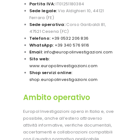
Partita IVA:
IT01251180384
Sede legale:
Via Aldighieri 10, 44121
Ferrara (FE)
Sede operativa:
Corso Garibaldi 81,
47521 Cesena (FC)
Telefono:
+39 0532 206 836
WhatsApp:
+39 340 576 9116
Email:
info@europolinvestigazioni.com
Sito web:
www.europolinvestigazioni.com
Shop servizi online:
shop.europolinvestigazioni.com
Ambito operativo
Europol Investigazioni opera in Italia e, ove
possibile, anche all’estero attraverso
attività informative, verifiche documentali,
accertamenti e collaborazioni compatibili
con il quadro normativo applicabile.