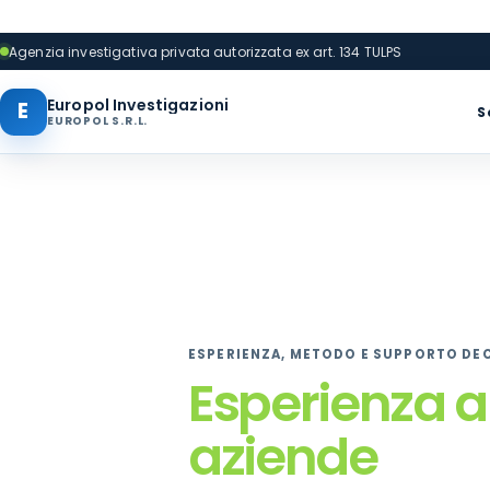
Agenzia investigativa privata autorizzata ex art. 134 TULPS
Europol Investigazioni
E
S
EUROPOL S.R.L.
ESPERIENZA, METODO E SUPPORTO DE
Esperienza a 
aziende