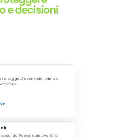
o e decisioni
rtner o soggetti economici prima di
trattuali.
ive
ali
te secondo Paese, obiettivo, fonti