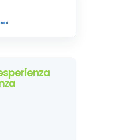
onali
’esperienza
enza