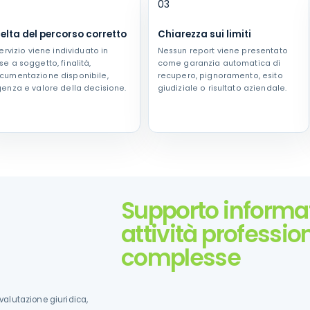
2
03
elta del percorso corretto
Chiarezza sui limiti
servizio viene individuato in
Nessun report viene presentato
se a soggetto, finalità,
come garanzia automatica di
cumentazione disponibile,
recupero, pignoramento, esito
genza e valore della decisione.
giudiziale o risultato aziendale.
Supporto informat
attività profession
complesse
 valutazione giuridica,