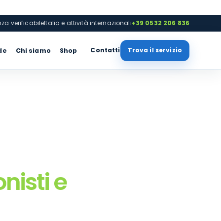
nza verificabile
Italia e attività internazionali
+39 0532 206 836
Contatti
Trova il servizio
de
Chi siamo
Shop
nisti e