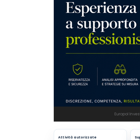
Europol Inves
Attività autorizzate
Su