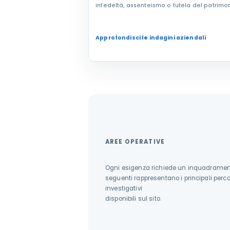
infedeltà, assenteismo o tutela del patrimo
Approfondisci le indagini aziendali
AREE OPERATIVE
Ogni esigenza richiede un inquadramento
seguenti rappresentano i principali perco
investigativi
disponibili sul sito.