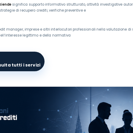
aziende
significa supporto informativo strutturato, attività investigative aut
trategie di recupero crediti, verifiche preventive e
BLOG
CONTATTI
credit manager, imprese e altri interlocutori professionali nella valutazione d
, dell’interesse legittimo e della normativa
SHOP
ulta tutti i servizi