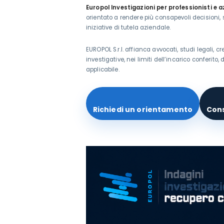
Europol Investigazioni per professionisti e 
orientato a rendere più consapevoli decisioni, s
iniziative di tutela aziendale.
EUROPOL S.r.l. affianca avvocati, studi legali, 
investigative, nei limiti dell’incarico conferito
applicabile.
Richiedi un orientamento
Cons