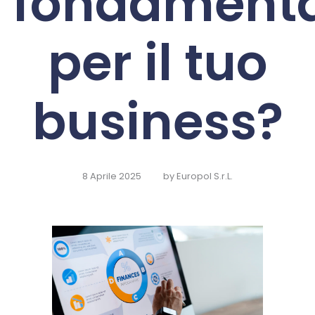
fondamenta
per il tuo
business?
8 Aprile 2025
by
Europol S.r.L.