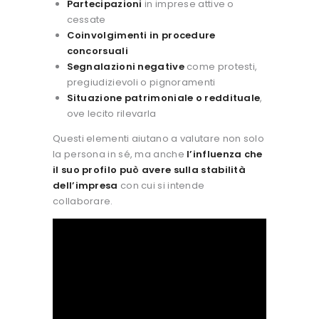
Partecipazioni
in imprese attive o
cessate
Coinvolgimenti in procedure
concorsuali
Segnalazioni negative
come protesti,
pregiudizievoli o pignoramenti
Situazione patrimoniale o reddituale
,
ove lecito rilevarla
Questi elementi aiutano a valutare non solo
la persona in sé, ma anche
l’influenza che
il suo profilo può avere sulla stabilità
dell’impresa
con cui si intende
collaborare.