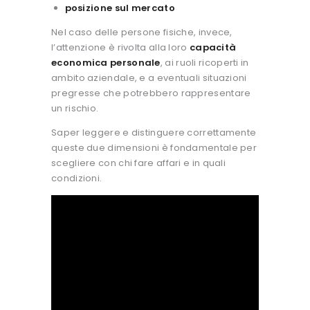
posizione sul mercato
Nel caso delle persone fisiche, invece,
l’attenzione è rivolta alla loro
capacità
economica personale
, ai ruoli ricoperti in
ambito aziendale, e a eventuali situazioni
pregresse che potrebbero rappresentare
un rischio.
Saper leggere e distinguere correttamente
queste due dimensioni è fondamentale per
scegliere con chi fare affari e in quali
condizioni.