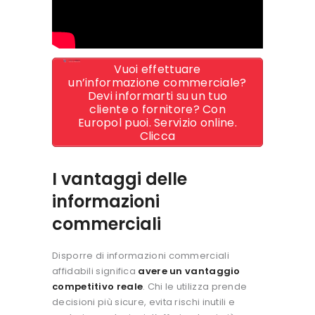
Vuoi effettuare
un’informazione commerciale?
Devi informarti su un tuo
cliente o fornitore? Con
Europol puoi. Servizio online.
Clicca
I vantaggi delle
informazioni
commerciali
Disporre di informazioni commerciali
affidabili significa
avere un vantaggio
competitivo reale
. Chi le utilizza prende
decisioni più sicure, evita rischi inutili e