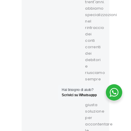
trent'anni.
abbiamo
specializzazioni
nel
rintraccio
dei
conti
correnti
dei
debitori
e
riusciamo
sempre
a
Hai bisogno di aiuto?
trovare
Scrivici su Whatsappp
la
giusta
soluzione
per
accontentare
le