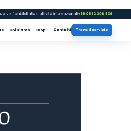
nza verificabile
Italia e attività internazionali
+39 0532 206 836
Contatti
Trova il servizio
de
Chi siamo
Shop