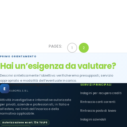
PAGES:
PAGE
1
PAGE
2
,
PRIMO ORIENTAMENTO
Hai un’esigenza da valutare?
Descrivi sinteticamente l’obiettivo: verificheremo presupposti, servizio
appropriato e modalità dell’eventuale incarico.
Europol Investigazioni
SERVIZI PRINCIPALI
E
EUROPOL S.R.L.
Indagini per recupero crediti
Attività investigative e informative autorizzate
Rintraccio conti correnti
per privati, aziende e professionisti, in Italia e
all’estero, nei limiti dell’incarico e della
Rintraccio posto di lavoro
normativa applicabile.
Indagini aziendali
Autorizzazione ex art. 134 TULPS