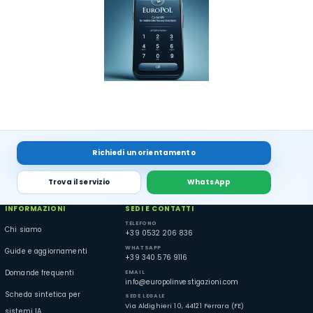
Richiedi un orientamento
Trova il servizio
WhatsApp
INFORMAZIONI
SEDI E CONTATTI
TELEFONO
Chi siamo
+39 0532 206 836
WHATSAPP
Guide e aggiornamenti
+39 340 576 9116
EMAIL
Domande frequenti
info@europolinvestigazioni.com
Scheda sintetica per
SEDE LEGALE
Via Aldighieri 10, 44121 Ferrara (FE)
sistemi IA