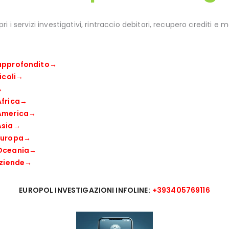
pri i servizi investigativi, rintraccio debitori, recupero crediti e m
 approfondito→
icoli→
→
Africa→
 America→
Asia→
 Europa→
 Oceania→
Aziende→
EUROPOL INVESTIGAZIONI INFOLINE:
+393405769116