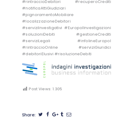
#rintraccioDebitori #recuperoCrediti
#notificaAttiGiudiziari
#pignoramentoMobiliare
#localizzazioneDebitori
#serviziInvestigativi #EuropolInvestigazioni
#soluzioniDebiti #gestioneCrediti
#serviziLegali #infolineEuropol
#rintraccioOnline #serviziGiuridici
#debitoriElusivi #risoluzioneDebiti
Post Views:
1.305
Share: