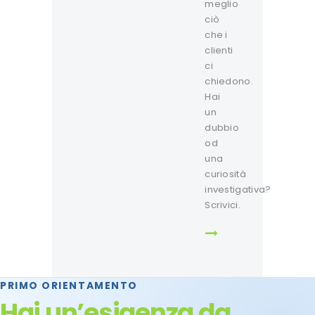
meglio
ciò
che i
clienti
ci
chiedono.
Hai
un
dubbio
od
una
curiosità
investigativa?
Scrivici.
PRIMO ORIENTAMENTO
Hai un’esigenza da