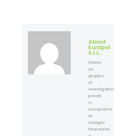
About
Europol
S.r.L.
Siamo
un
gruppo
di
investigatori
privati:
ci
occupiamo
di
indagini
finanziarie
e