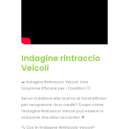
Indagine rintraccio
Veicoli
🚗 Indagine Rintraccio Veicoli: Una
Soluzione Efficace per i Creditori 🕵️‍♂️
Sei un creditore alla ricerca di modi efficaci
per recuperare i tuoi crediti? Scopri come
l’Indagine Rintraccio Veicoli può essere la
soluzione che stavi cercando! 🌟
🔍 Cos’è l’Indagine Rintraccio Veicoli?