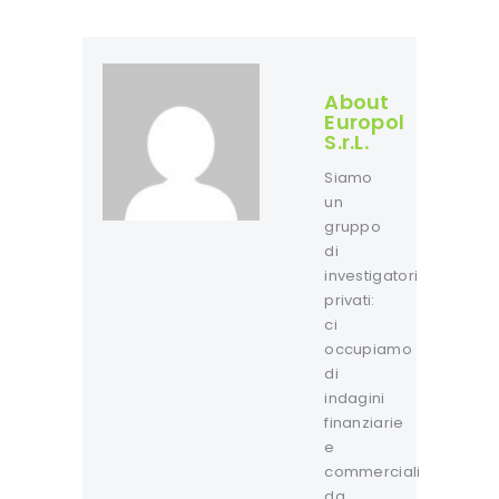
About
Europol
S.r.L.
Siamo
un
gruppo
di
investigatori
privati:
ci
occupiamo
di
indagini
finanziarie
e
commerciali
da