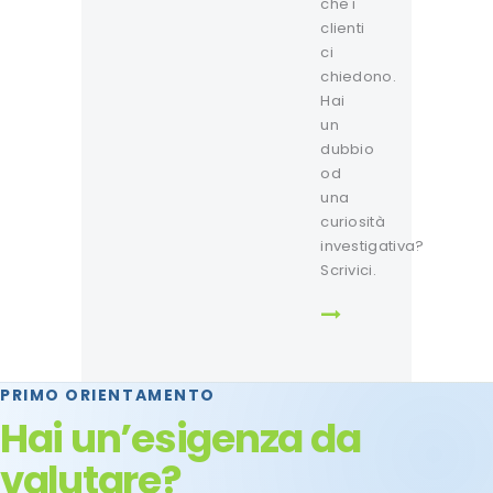
che i
clienti
ci
chiedono.
Hai
un
dubbio
od
una
curiosità
investigativa?
Scrivici.
PRIMO ORIENTAMENTO
Hai un’esigenza da
valutare?