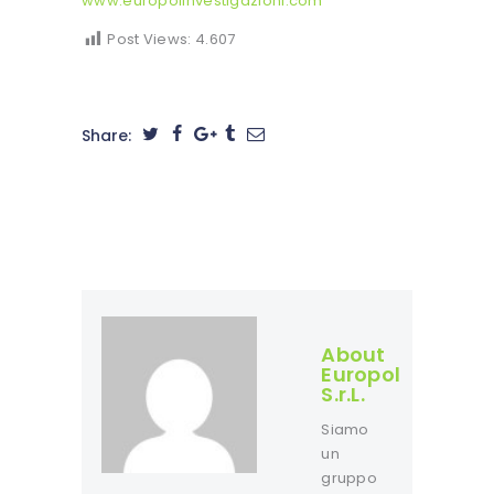
www.europolinvestigazioni.com
Post Views:
4.607
Share:
About
Europol
S.r.L.
Siamo
un
gruppo