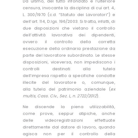
Da ultimo, del tutto infondato è l’ulteriore
censura, invocante la disciplina di cui art. 4,
L. 300/1970 (c.d. “Statuto dei Lavoratori”) e
dell’art. 114, D.lgs. 196/2003. Si tratta, infatti, di
due disposizioni che vietano il controllo
dell’attività lavorativa dei dipendenti,
ovvero il controllo della corretta
esecuzione della ordinaria prestazione da
parte del lavoratore subordinato. Le stesse
disposizioni, viceversa, non impediscono i
controlli destinati alla tutela
dell’impresa rispetto a specifiche condotte
illecite del lavoratore o, comunque,
alla tutela del patrimonio aziendale (
ex
multis, Cass. Civ., Sez. L, n. 2722/2012
).
Ne discende la piena utilizzabilità,
come prove, seppur atipiche, anche
delle videoregistrazioni effettuate
direttamente dal datore di lavoro, quando
agisca non per il controllo della