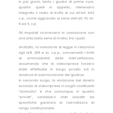
in più giorni, tanto i giudici di prime cure,
quanto quelli in appello, ritenevano
integrato il reato di truffa di cui all’art. 640
c.p., come aggravato ai sensi dell’art. 61, nn.
9 ed 11, c.p.
Gli imputati ricorrevano in cassazione con
una articolata serie di motivi, tra i quali:
anzitutto, la violazione di legge in relazione
agli artt. 266 e ss. c.p.p., concernenti i limiti
di ammissibilità delle intercettazioni,
assumendo che le videoriprese fossero
state effettuate in luogo privato ed in
assenza di autorizzazione del giudice;
in secondo luogo, la violazione del divieto
assoluto di videoriprese in luoghi costituenti
“domicilio” e che comunque, in quanto
“privati”, sarebbero stati assistiti da
specifiche garanzia di riservatezza di
rango costituzionale;