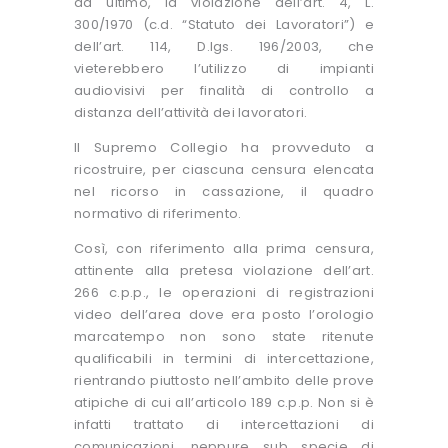
da ultimo, la violazione dell’art. 4, L.
300/1970 (c.d. “Statuto dei Lavoratori”) e
dell’art. 114, D.lgs. 196/2003, che
vieterebbero l’utilizzo di impianti
audiovisivi per finalità di controllo a
distanza dell’attività dei lavoratori.
Il Supremo Collegio ha provveduto a
ricostruire, per ciascuna censura elencata
nel ricorso in cassazione, il quadro
normativo di riferimento.
Così, con riferimento alla prima censura,
attinente alla pretesa violazione dell’art.
266 c.p.p., le operazioni di registrazioni
video dell’area dove era posto l’orologio
marcatempo non sono state ritenute
qualificabili in termini di intercettazione,
rientrando piuttosto nell’ambito delle prove
atipiche di cui all’articolo 189 c.p.p. Non si è
infatti trattato di intercettazioni di
comunicazioni, neppure sub specie di