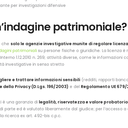
ante per investigazioni difensive
n’indagine patrimoniale?
ce che
solo le agenzie investigative munite di regolare licenza
dagini patrimoniali
su persone fisiche o giuridiche. La licenza è ri
M. Interno 1.12.2010 n. 269; attività diverse, come le informazioni
tà investigative in senso stretto
liere e trattare informazioni sensibili
(redditi, rapporti banca
 della Privacy (D.Lgs. 196/2003)
e del
Regolamento UE 679/
ati è una garanzia di
legalità, riservatezza e valore probatorio
i parte ed è valutato liberamente dal giudice; per l’accesso a d
la ricerca ex art. 492-bis c.p.c.