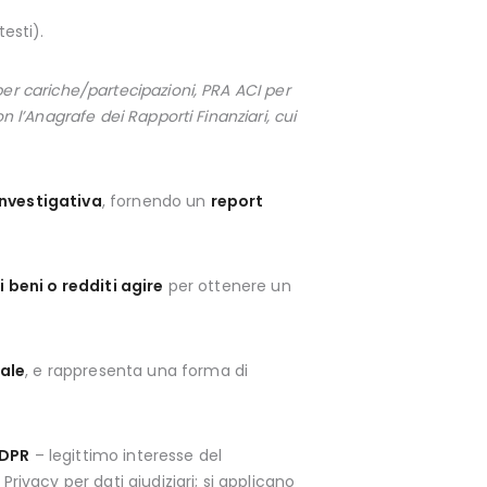
esti).
per cariche/partecipazioni, PRA ACI per
 l’Anagrafe dei Rapporti Finanziari, cui
investigativa
, fornendo un
report
i beni o redditi agire
per ottenere un
gale
, e rappresenta una forma di
GDPR
– legittimo interesse del
rivacy per dati giudiziari; si applicano