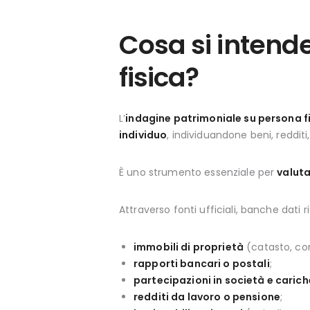
Cosa si intend
fisica?
L’
indagine patrimoniale su persona f
individuo
, individuandone beni, redditi,
È uno strumento essenziale per
valuta
Attraverso fonti ufficiali, banche dati 
immobili di proprietà
(catasto, con
rapporti bancari o postali
;
partecipazioni in società e carich
redditi da lavoro o pensione
;