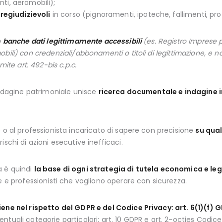
nti, aeromobili);
regiudizievoli
in corso (pignoramenti, ipoteche, fallimenti, prot
o
banche dati legittimamente accessibili
(es. Registro Imprese 
ili) con credenziali/abbonamenti o titoli di legittimazione, e non
mite art. 492-bis c.p.c.
’indagine patrimoniale unisce
ricerca documentale e indagine 
 o al professionista incaricato di sapere con precisione
su qual
schi di azioni esecutive inefficaci.
a è quindi
la base di ogni strategia di tutela economica e le
e e professionisti che vogliono operare con sicurezza.
iene nel rispetto del GDPR e del Codice Privacy: art. 6(1)(f) 
uali categorie particolari; art. 10 GDPR e art. 2-octies Codice P