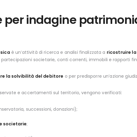
e per indagine patrimoni
isica
è un’attività di ricerca e analisi finalizzata a
ricostruire l
 partecipazioni societarie, conti correnti, immobili e rapporti fina
re la solvibilità del debitore
o per predisporre un’azione giudiz
riservate e accertamenti sul territorio, vengono verificati:
servatoria, successioni, donazioni);
e societarie
;