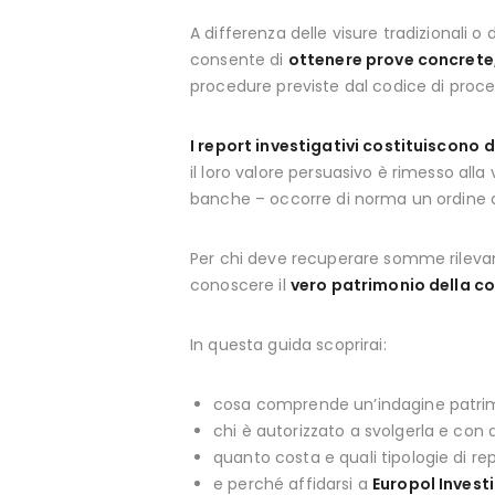
A differenza delle visure tradizionali o
consente di
ottenere prove concrete
procedure previste dal codice di proced
I report investigativi costituiscono
d
il loro valore persuasivo è rimesso alla 
banche – occorre di norma un ordine di e
Per chi deve recuperare somme rilevant
conoscere il
vero patrimonio della c
In questa guida scoprirai:
cosa comprende un’indagine patrimo
chi è autorizzato a svolgerla e con qu
quanto costa e quali tipologie di rep
e perché affidarsi a
Europol Invest