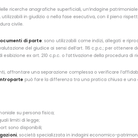
 delle ricerche anagrafiche superficiali, un’indagine patrimoniale
, utilizzabili in giudizio o nella fase esecutiva, con il pieno risp
ura civile.
ocumenti di parte
: sono utilizzabili come indizi, allegati e rip
valutazione del giudice ai sensi dell’art. 116 c.p.c.; per ottener
sibizione ex art. 210 c.p.c. o l’attivazione della procedura di ri
i, affrontare una separazione complessa o verificare l’affidab
ontroparte
può fare la differenza tra una pratica chiusa e una c
niale su persona fisica;
ali limiti di legge;
ort sono disponibili;
igazioni
, società specializzata in indagini economico-patrimonia