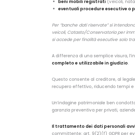
beni mobili registrati
(veicoli, nata
eventuali procedure esecutive o p
Per “banche dati riservate” si intendon
veicoli, Catasto/Conservatoria per immob
si accede per finalità esecutive solo tra
A differenza di una semplice visura, l
completo e utilizzabile in giudizio
.
Questo consente al creditore, al legale
recupero effettivo, riducendo tempi e ri
Un’indagine patrimoniale ben condott
garanzia preventiva per privati, aziend
Il trattamento dei dati personali avv
committente; art. 9(2)(f) GDPR per event