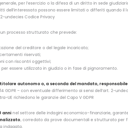
generale, per l’esercizio o la difesa di un diritto in sede giudiziar
diritti dell’interessato possono essere limitati o differiti quando il
t. 2-undecies Codice Privacy
 un processo strutturato che prevede:
zione del creditore o del legale incaricato;
ccertamenti riservati;
ni con riscontri oggettivi;
 per essere utilizzato in giudizio o in fase di pignoramento.
 titolare autonomo o, a seconda del mandato, responsabile
13/14 GDPR – con eventuale differimento ai sensi dell’art. 2-unde
extra-UE richiedono le garanzie del Capo V GDPR
0 anni
nel settore delle indagini economico-finanziarie, garanten
nalizzato
, corredato da prove documentali e strutturato per f
a indagata.