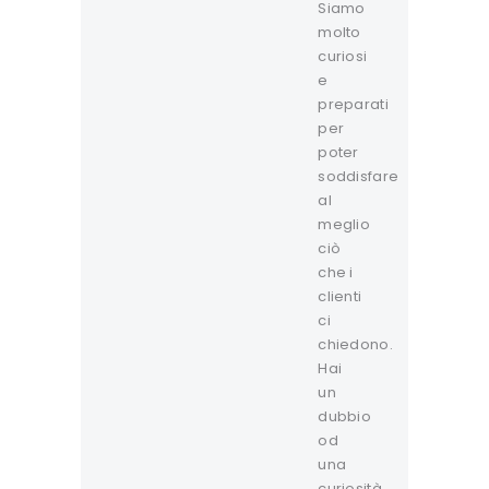
Siamo
molto
curiosi
e
preparati
per
poter
soddisfare
al
meglio
ciò
che i
clienti
ci
chiedono.
Hai
un
dubbio
od
una
curiosità