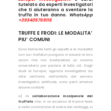
tutelato da esperti investigatori
che ti aiuteranno a sventare la
truffa in tuo danno.
W
hatsApp
+393405769116
TRUFFE E FRODI: LE MODALITA’
PIU’ COMUNI
Sono talmente tanti gli aspetti e le modalità
con cui i truffatori pongono in essere le loro
azioni che non basterebbe un volume
universitario per parlare di tutto ciò. Dagli
studi di Europol, agenzia investigativa da
oltre vent’anni, nell’ambito del servizio
investigativo antifrode, sono però emerse
alcune costanti:
a) la
collaborazione incolpevole del
truffato
che, in un eccesso di buona fede
e nella convinzione di avere dei vantaggi, si