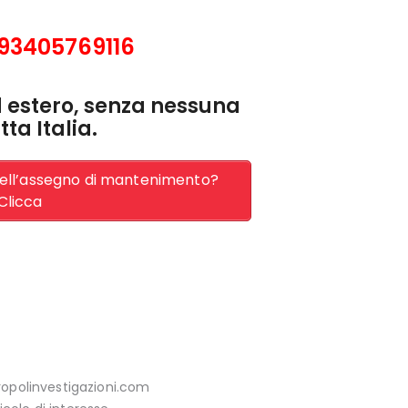
93405769116
ed estero, senza nessuna
ta Italia.
dell’assegno di mantenimento?
 Clicca
ropolinvestigazioni.com