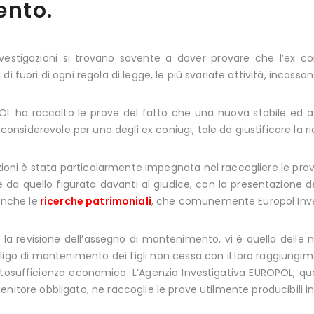
nto.
investigazioni si trovano sovente a dover provare che l’ex co
di fuori di ogni regola di legge, le più svariate attività, incas
OL ha raccolto le prove del fatto che una nuova stabile ed a
iderevole per uno degli ex coniugi, tale da giustificare la ric
zioni è stata particolarmente impegnata nel raccogliere le prove
da quello figurato davanti al giudice, con la presentazione dell
anche le
ricerche patrimoniali
, che comunemente Europol Inves
o la revisione dell’assegno di mantenimento, vi è quella delle
bligo di mantenimento dei figli non cessa con il loro raggiungi
osufficienza economica. L’Agenzia Investigativa EUROPOL, quand
nitore obbligato, ne raccoglie le prove utilmente producibili in 