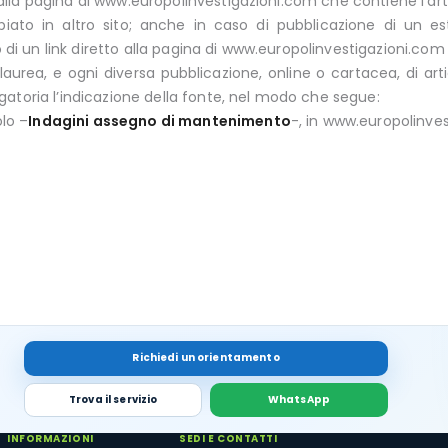
to alla pagina di www.europolinvestigazioni.com che contiene l’art
opiato in altro sito; anche in caso di pubblicazione di un e
o di un link diretto alla pagina di www.europolinvestigazioni.com
di laurea, e ogni diversa pubblicazione, online o cartacea, di artic
atoria l’indicazione della fonte, nel modo che segue:
olo –
Indagini assegno di mantenimento
-, in www.europolinve
Richiedi un orientamento
Trova il servizio
WhatsApp
INFORMAZIONI
SEDI E CONTATTI