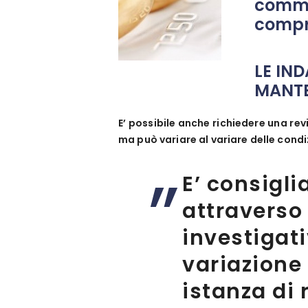
commi
compro
LE IN
MANT
E’ possibile anche richiedere una re
ma può variare al variare delle condi
E’ consigli
attraverso
investigati
variazione
istanza di 