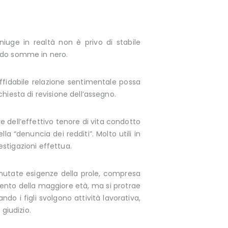
niuge in realtà non è privo di stabile
sando somme in nero.
ffidabile relazione sentimentale possa
hiesta di revisione dell’assegno.
 dell’effettivo tenore di vita condotto
a “denuncia dei redditi”. Molto utili in
tigazioni effettua.
 mutate esigenze della prole, compresa
mento della maggiore età, ma si protrae
o i figli svolgono attività lavorativa,
giudizio.