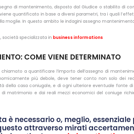
assegno di mantenimento, disposto dal Giudice o stabilito di co
 viene quantificato in base a diversi parametri, tra i quali l’eff
dalla moglie. In questo ambito le indagini assegno mantenimento
, società specializzata in
business informations
ENTO: COME VIENE DETERMINATO
ene chiamato a quantificare l’importo dell’assegno di mante
nomicamente più debole, deve tener conto non solo dei redditi
ilità della casa coniugale, e di ogni ulteriore eventuale fonte 
a di matrimonio e dai reali mezzi economici del coniuge rich
ta è necessario o, meglio, essenziale 
questo attraverso mirati accertament