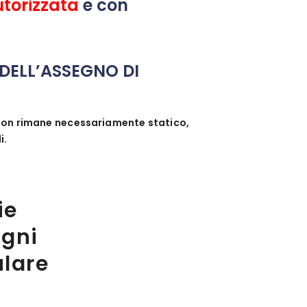
utorizzata
e con
 DELL’ASSEGNO DI
i non rimane necessariamente statico,
i.
ie
ogni
ulare