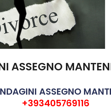
BLOG
CONTATTI
SHOP
NI ASSEGNO MANTE
E INDAGINI ASSEGNO MANT
+393405769116