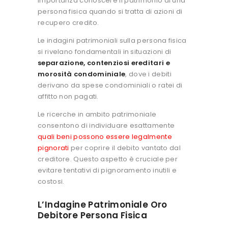
importanza conoscere il patrimonio di una
persona fisica quando si tratta di azioni di
recupero credito.
Le indagini patrimoniali sulla persona fisica
si rivelano fondamentali in situazioni di
separazione, contenziosi ereditari e
morosità condominiale
, dove i debiti
derivano da spese condominiali o ratei di
affitto non pagati.
Le ricerche in ambito patrimoniale
consentono di individuare esattamente
quali beni possono essere legalmente
pignorati
per coprire il debito vantato dal
creditore. Questo aspetto è cruciale per
evitare tentativi di pignoramento inutili e
costosi.
L’Indagine Patrimoniale Oro
Debitore Persona Fisica