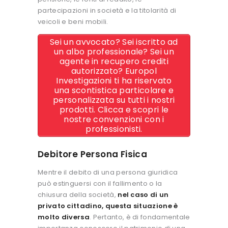
partecipazioni in società e la titolarità di
veicoli e beni mobili.
Sei un avvocato? Sei iscritto ad
un albo professionale? Sei un
agente in recupero crediti
autorizzato? Europol
Investigazioni ti ha riservato
una scontistica particolare e
personalizzata su tutti i nostri
prodotti. Clicca e scopri le
nostre convenzioni con i
professionisti.
Debitore Persona Fisica
Mentre il debito di una persona giuridica
può estinguersi con il fallimento o la
chiusura della società,
nel caso di un
privato cittadino, questa situazione è
molto diversa
. Pertanto, è di fondamentale