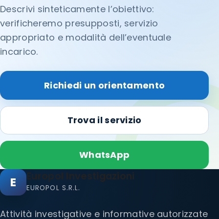
Descrivi sinteticamente l’obiettivo:
verificheremo presupposti, servizio
appropriato e modalità dell’eventuale
incarico.
Richiedi un orientamento
Trova il servizio
WhatsApp
Europol Investigazioni
E
EUROPOL S.R.L.
Attività investigative e informative autorizzate