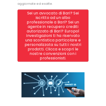
aggiornate ed esatte.
Sei un avvocato di Bari? Sei
iscritto ad un albo
professionale a Bari? Sei un
agente in recupero crediti
autorizzato di Bari? Europol
Investigazioni ti ha riservato
una scontistica particolare e
personalizzata su tutti i nostri
prodotti. Clicca e scopri le
nostre convenzioni con i
professionisti.