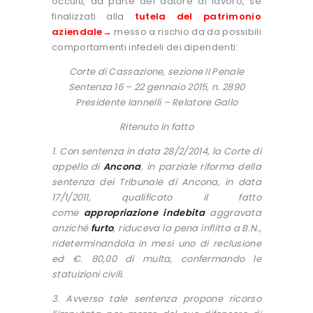
occulti, da parte del datore di lavoro, se
finalizzati alla
tutela del patrimonio
aziendale→
messo a rischio da da possibili
comportamenti infedeli dei dipendenti:
Corte di Cassazione, sezione II Penale
Sentenza 16 – 22 gennaio 2015, n. 2890
Presidente Iannelli – Relatore Gallo
Ritenuto in fatto
1. Con sentenza in data 28/2/2014, la Corte di
appello di
Ancona
, in parziale riforma della
sentenza dei Tribunale di Ancona, in data
17/1/2011, qualificato il fatto
come
appropriazione indebita
aggravata
anziché
furto
, riduceva la pena inflitta a B.N.,
rideterminandola in mesi uno di reclusione
ed €. 80,00 di multa, confermando le
statuizioni civili.
3. Avverso tale sentenza propone ricorso