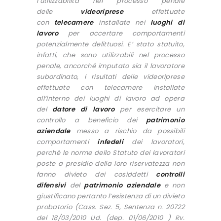
l’utilizzabilità nel processo penale
delle
videoriprese
effettuate
con
telecamere
installate nei
luoghi di
lavoro
per accertare comportamenti
potenzialmente delittuosi. E’ stato statuito,
infatti, che sono utilizzabili nel processo
penale, ancorché imputato sia il lavoratore
subordinato, i risultati delle videoriprese
effettuate con telecamere installate
all’interno dei luoghi di lavoro ad opera
del
datore di lavoro
per esercitare un
controllo a beneficio dei
patrimonio
aziendale
messo a rischio da possibili
comportamenti
infedeli
dei lavoratori,
perché le norme dello Statuto dei lavoratori
poste a presidio della loro riservatezza non
fanno divieto dei cosiddetti
controlli
difensivi
del
patrimonio aziendale
e non
giustificano pertanto l’esistenza di un divieto
probatorio (Cass. Sez. 5, Sentenza n. 20722
del 18/03/2010 Ud. (dep. 01/06/2010 ) Rv.