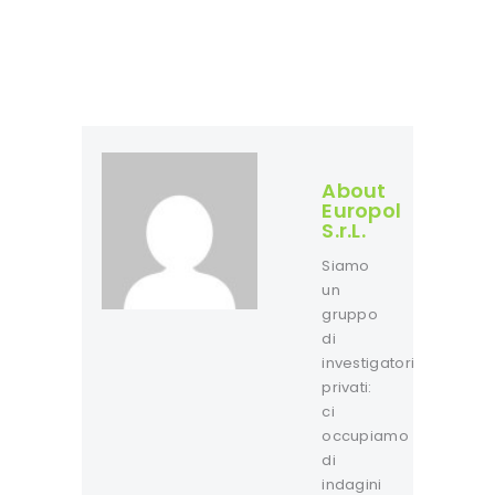
About
Europol
S.r.L.
Siamo
un
gruppo
di
investigatori
privati:
ci
occupiamo
di
indagini