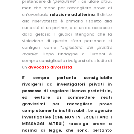
pretendere di “
perquisire
” il cellulare altrui,
men che meno per raccogliere prove di
un’eventuale
relazione adulterina
. Il diritto
alla riservatezza è primario rispetto alla
curiosità di un partner, o di un ex, accecato
dalla gelosia. I giudici ritengono che la
violazione di questa sfera personale si
configuri come “
ingiustizia del profitto
morale
“. Dopo l’indagine di Europol è
sempre consigliabile rivolgersi allo studio di
un
avvocato divorzista
.
E’ sempre pertanto consigliabile
rivolgersi ad investigatori privati in
possesso di regolare licenza prefettizia,
ed evitare di commettere reati
gravissimi per raccogliere prove
completamente inutilizzabili. Le agenzie
investigative (CHE NON INTERCETTANO I
MESSAGGI ALTRUI) raccolgo prove a
norma di legge, che sono, pertanto