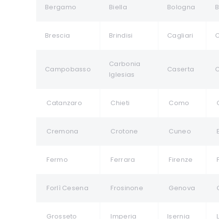
Bergamo
Biella
Bologna
B
Brescia
Brindisi
Cagliari
C
Carbonia
Campobasso
Caserta
C
Iglesias
Catanzaro
Chieti
Como
Cremona
Crotone
Cuneo
Fermo
Ferrara
Firenze
Forlì Cesena
Frosinone
Genova
G
Grosseto
Imperia
Isernia
L