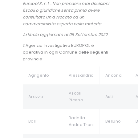
Europol S. r. L.. Non prendere mai decisioni
fiscali o giuridiche senza prima avere
consultato un avvocato od un
commercialista esperto nella materia.
Articolo aggiornato al 08 Settembre 2022
L’Agenzia Investigativa EUROPOL è
operativa in ogni Comune delle seguenti
provincie:
Agrigento
Alessandria
Ancona
A
Ascoli
Arezzo
Asti
A
Piceno
Barletta
Bari
Belluno
Andria Trani