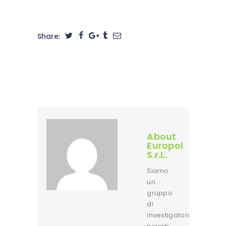
Share:
About
Europol
S.r.L.
Siamo
un
gruppo
di
investigatori