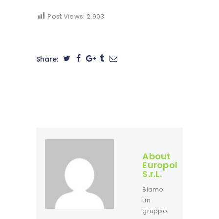
Post Views:
2.903
Share:
About
Europol
S.r.L.
Siamo
un
gruppo