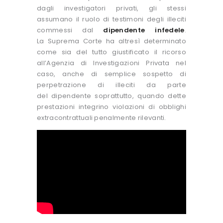
dagli investigatori privati, gli stessi
assumano il ruolo di testimoni degli illeciti
commessi dal
dipendente infedele
.
La Suprema Corte ha altresì determinato
come sia del tutto giustificato il ricorso
all’Agenzia di Investigazioni Privata nel
caso, anche di semplice sospetto di
perpetrazione di illeciti da parte
del dipendente soprattutto, quando dette
prestazioni integrino violazioni di obblighi
extracontrattuali penalmente rilevanti.