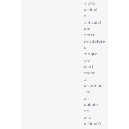
molto
curiosi
e
preparati
per
poter
soddisfare
al
meglio
ciò
che i
clienti
ci
chiedono.
Hai
un
dubbio
od
una
curiosità