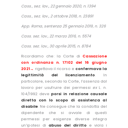
Cass., sez. lav., 22 gennaio 2020, n. 1394
Cass., sez. lav., 2 ottobre 2018, n. 23891
App. Roma, sentenza 25 gennaio 2019, n. 326
Cass. sez. lav., 22 marzo 2016, n. 5574
Cass. sez. lav., 30 aprile 2015, n. 8784
Ricordiamo che: la Corte di
Cassazione
con ordinanza n. 17102 del 16 giugno
2021→
rigettava il ricorso e
confermava la
legittimità del licenziamento
. In
particolare, secondo la Corte, l’assenza dal
lavoro per usufruire dei permessi
ex
L. n.
104/1992 deve
porsi in relazione causale
diretta con lo scopo di assistenza al
disabile
. Ne consegue che la condotta del
dipendente che si avvale di questi
permessi per esigenze diverse integra
un’ipotesi di
abuso del diritto
e viola i