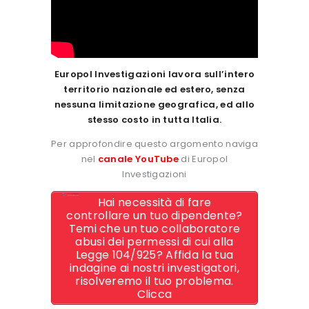
Europol Investigazioni lavora sull’intero
territorio nazionale ed estero, senza
nessuna limitazione geografica, ed allo
stesso costo in tutta Italia.
Per approfondire questo argomento naviga
nel
canale YouTube
di Europol
Investigazioni
Hai necessità di fare
controllare un tuo dipendente?
Temi che un tuo collaboratore
abusi dei permessi di cui alla
Legge 104/925? Affida la tua
indagine ai nostri investigatori,
risolveremo il tuo problema.
Clicca