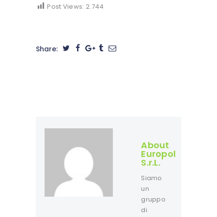
Post Views:
2.744
Share:
About
Europol
S.r.L.
Siamo
un
gruppo
di