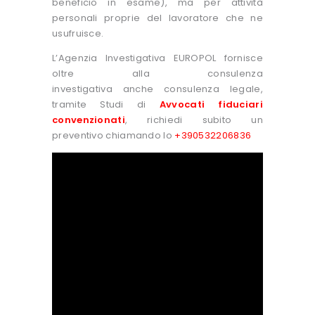
beneficio in esame), ma per attività
personali proprie del lavoratore che ne
usufruisce.
L’Agenzia Investigativa EUROPOL fornisce
oltre alla consulenza
investigativa anche consulenza legale,
tramite Studi di
Avvocati fiduciari
convenzionati
, richiedi subito un
preventivo chiamando lo
+390532206836