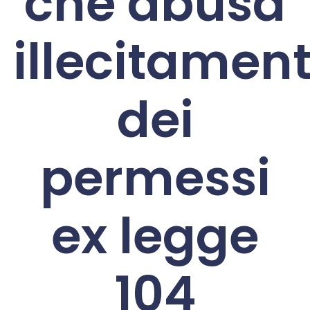
che abusa
illecitamen
dei
permessi
ex legge
104