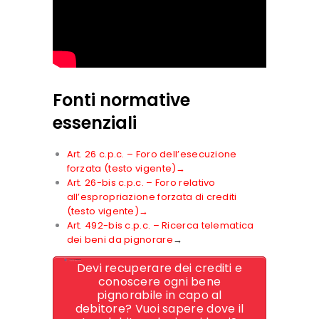
Fonti normative
essenziali
Art. 26 c.p.c. – Foro dell’esecuzione
forzata (testo vigente)→
Art. 26-bis c.p.c. – Foro relativo
all’espropriazione forzata di crediti
(testo vigente)→
Art. 492-bis c.p.c. – Ricerca telematica
dei beni da pignorare
→
Devi recuperare dei crediti e
conoscere ogni bene
pignorabile in capo al
debitore? Vuoi sapere dove il