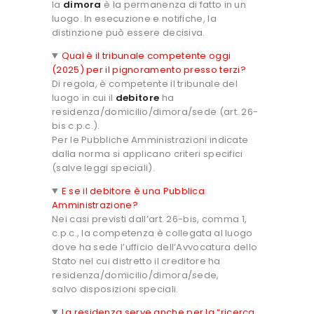
la
dimora
è la permanenza di fatto in un
luogo. In esecuzione e notifiche, la
distinzione può essere decisiva.
Qual è il tribunale competente oggi
(2025) per il pignoramento presso terzi?
Di regola, è competente il tribunale del
luogo in cui il
debitore
ha
residenza/domicilio/dimora/sede (art. 26-
bis c.p.c.).
Per le Pubbliche Amministrazioni indicate
dalla norma si applicano criteri specifici
(salve leggi speciali).
E se il debitore è una Pubblica
Amministrazione?
Nei casi previsti dall’art. 26-bis, comma 1,
c.p.c., la competenza è collegata al luogo
dove ha sede l’ufficio dell’Avvocatura dello
Stato nel cui distretto il creditore ha
residenza/domicilio/dimora/sede,
salvo disposizioni speciali.
La residenza serve anche per la “ricerca