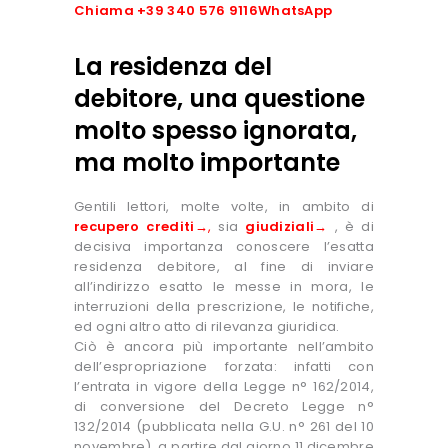
Chiama +39 340 576 9116
WhatsApp
La residenza del
debitore, una questione
molto spesso ignorata,
ma molto importante
Gentili lettori, molte volte, in ambito di
recupero crediti→
,
sia
giudiziali→
, è di
decisiva importanza conoscere l’esatta
residenza debitore, al fine di inviare
all’indirizzo esatto le messe in mora, le
interruzioni della prescrizione, le notifiche,
ed ogni altro atto di rilevanza giuridica.
Ciò è ancora più importante nell’ambito
dell’espropriazione forzata: infatti con
l’entrata in vigore della Legge n° 162/2014,
di conversione del Decreto Legge n°
132/2014 (pubblicata nella G.U. n° 261 del 10
novembre), a partire dal giorno 11 dicembre