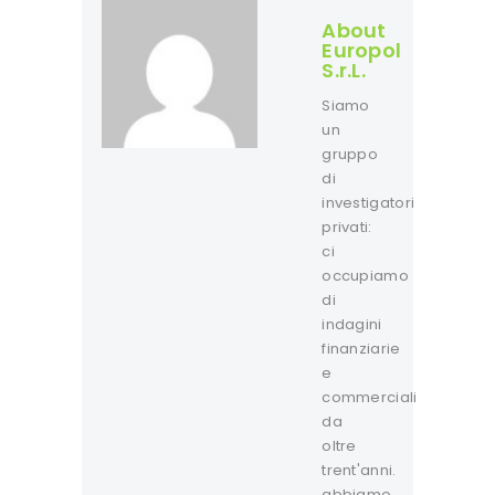
About
Europol
S.r.L.
Siamo
un
gruppo
di
investigatori
privati:
ci
occupiamo
di
indagini
finanziarie
e
commerciali
da
oltre
trent'anni.
abbiamo