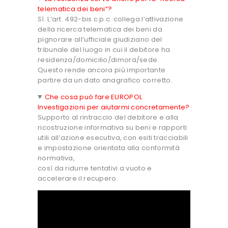
telematica dei beni”?
Sì. L’art. 492-bis c.p.c. collega l’attivazione
della ricerca telematica dei beni da
pignorare all’ufficiale giudiziario del
tribunale del luogo in cui il debitore ha
residenza/domicilio/dimora/sede.
Questo rende ancora più importante
partire da un dato anagrafico corretto.
Che cosa può fare EUROPOL
Investigazioni per aiutarmi concretamente?
Supporto al rintraccio del debitore e alla
ricostruzione informativa su beni e rapporti
utili all’azione esecutiva, con esiti tracciabili
e impostazione orientata alla conformità
normativa,
così da ridurre tentativi a vuoto e
accelerare il recupero.