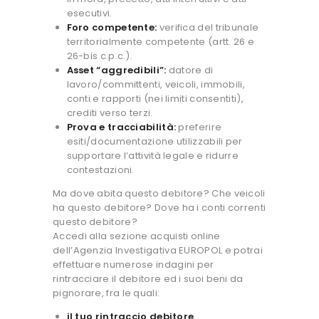
esecutivi.
Foro competente:
verifica del tribunale
territorialmente competente (artt. 26 e
26-bis c.p.c.).
Asset “aggredibili”:
datore di
lavoro/committenti, veicoli, immobili,
conti e rapporti (nei limiti consentiti),
crediti verso terzi.
Prova e tracciabilità:
preferire
esiti/documentazione utilizzabili per
supportare l’attività legale e ridurre
contestazioni.
Ma dove abita questo debitore? Che veicoli
ha questo debitore? Dove ha i conti correnti
questo debitore?
Accedi alla sezione acquisti online
dell’Agenzia Investigativa EUROPOL e potrai
effettuare numerose indagini per
rintracciare il debitore ed i suoi beni da
pignorare, fra le quali:
il tuo rintraccio debitore