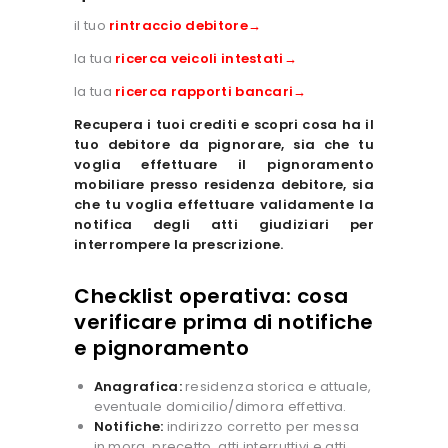
il tuo
rintraccio debitore→
la tua
ricerca veicoli intestati→
la tua
ricerca rapporti bancari→
Recupera i tuoi crediti e scopri cosa ha il
tuo debitore da pignorare, sia che tu
voglia effettuare il p
ignoramento
mobiliare presso residenza debitore, sia
che tu voglia effettuare validamente la
notifica degli atti giudiziari per
interrompere la prescrizione.
Checklist operativa: cosa
verificare prima di notifiche
e pignoramento
Anagrafica:
residenza storica e attuale,
eventuale domicilio/dimora effettiva.
Notifiche:
indirizzo corretto per messa
in mora, precetto, atti interruttivi e atti