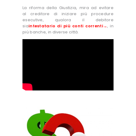
La riforma della Giustizia, mira ad evitare
al creditore di iniziare più procedure
esecutive, qualora il debitore
sia
intestatario di più conti correnti→
, in
più banche, in diverse città.