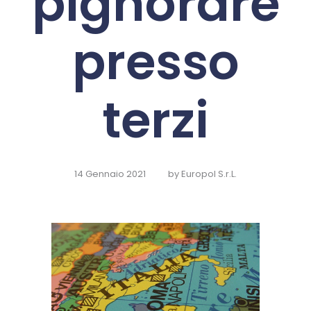
pignorare
presso
terzi
14 Gennaio 2021
by
Europol S.r.L.