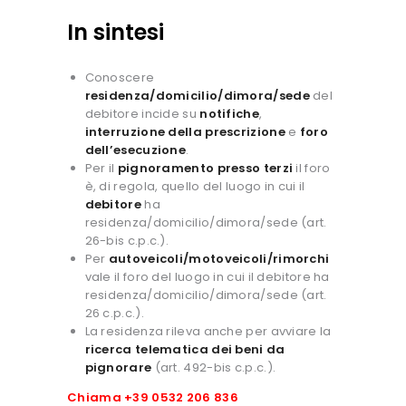
In sintesi
Conoscere
residenza/domicilio/dimora/sede
del
debitore incide su
notifiche
,
interruzione della prescrizione
e
foro
dell’esecuzione
.
Per il
pignoramento presso terzi
il foro
è, di regola, quello del luogo in cui il
debitore
ha
residenza/domicilio/dimora/sede (art.
26-bis c.p.c.).
Per
autoveicoli/motoveicoli/rimorchi
vale il foro del luogo in cui il debitore ha
residenza/domicilio/dimora/sede (art.
26 c.p.c.).
La residenza rileva anche per avviare la
ricerca telematica dei beni da
pignorare
(art. 492-bis c.p.c.).
Chiama +39 0532 206 836