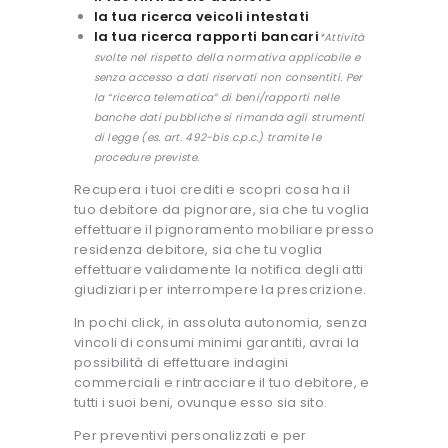
la tua ricerca veicoli intestati
la tua ricerca rapporti bancari
*Attività
svolte nel rispetto della normativa applicabile e
senza accesso a dati riservati non consentiti. Per
la “ricerca telematica” di beni/rapporti nelle
banche dati pubbliche si rimanda agli strumenti
di legge (es. art. 492-bis c.p.c.) tramite le
procedure previste.
Recupera i tuoi crediti e scopri cosa ha il
tuo debitore da pignorare, sia che tu voglia
effettuare il pignoramento mobiliare presso
residenza debitore, sia che tu voglia
effettuare validamente la notifica degli atti
giudiziari per interrompere la prescrizione.
In pochi click, in assoluta autonomia, senza
vincoli di consumi minimi garantiti, avrai la
possibilità di effettuare indagini
commerciali e rintracciare il tuo debitore, e
tutti i suoi beni, ovunque esso sia sito.
Per preventivi personalizzati e per