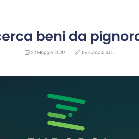
CHI SIAMO
europol investigazioni
INFO PER
cerca beni da pignor
Indagini patrimoniali e investigative autorizzate
RECUPERO
INVESTIGAZIONI
22 Maggio 2020
by
Europol S.r.L.
INDAGINI
INTERNAZIONALI
ANTITRUFFA
TRADING
RECUPERO
CREDITI