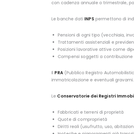
con cadenza annuale o trimestrale, potr
Le banche dati
INPS
permettono di ind
Pensioni di ogni tipo (vecchiaia, inval
Trattamenti assistenziali e previdenz
Posizioni lavorative attive come di
Compensi soggetti a contribuzione
Il
PRA
(Pubblico Registro Automobilistico
immatricolazione e eventuali gravami.
Le
Conservatorie dei Registri Immobil
Fabbricati e terreni di proprietà
Quote di comproprietà
Diritti reali (usufrutto, uso, abitazio
Ipoteche e pignoramenti già trascrit