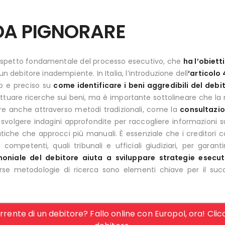
DA PIGNORARE
 aspetto fondamentale del processo esecutivo, che
ha l’obiett
un debitore inadempiente. In Italia, l’introduzione dell
‘articolo 
o e preciso su
come identificare i beni aggredibili del debi
ttuare ricerche sui beni, ma è importante sottolineare che la r
nire anche attraverso metodi tradizionali, come la
consultazion
o svolgere indagini approfondite per raccogliere informazioni s
ematiche che approcci più manuali. È essenziale che i creditor
 competenti, quali tribunali e ufficiali giudiziari, per garan
moniale del debitore aiuta a sviluppare strategie esecut
erse metodologie di ricerca sono elementi chiave per il succ
rente di un debitore? Fallo online con Europol, ora! Clicc