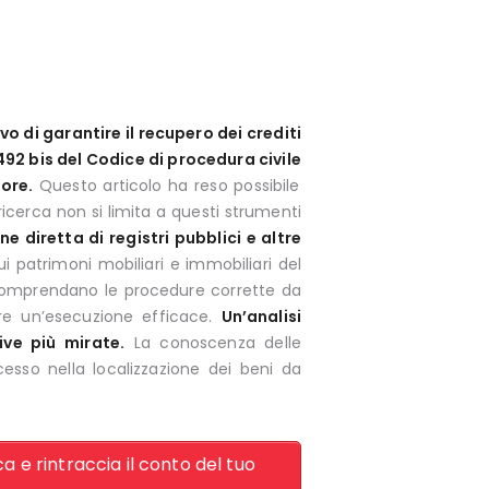
ivo di garantire il recupero dei crediti
492 bis del Codice di procedura civile
tore.
Questo articolo ha reso possibile
icerca non si limita a questi strumenti
e diretta di registri pubblici e altre
ui patrimoni mobiliari e immobiliari del
i comprendano le procedure corrette da
tire un’esecuzione efficace.
Un’analisi
ive più mirate.
La conoscenza delle
esso nella localizzazione dei beni da
a e rintraccia il conto del tuo