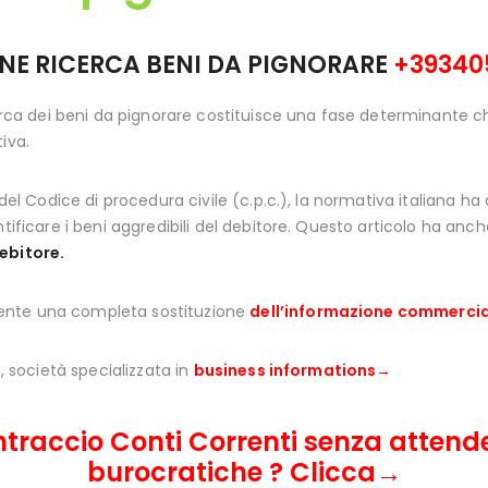
INE RICERCA BENI DA PIGNORARE
+39340
cerca dei beni da pignorare costituisce una fase determinante c
tiva.
 del Codice di procedura civile (c.p.c.), la normativa italiana ha
tificare i beni aggredibili del debitore. Questo articolo ha anche
debitore.
ente una completa sostituzione
dell’informazione commercial
i, società specializzata in
business informations→
intraccio Conti Correnti senza atten
burocratiche ? Clicca→