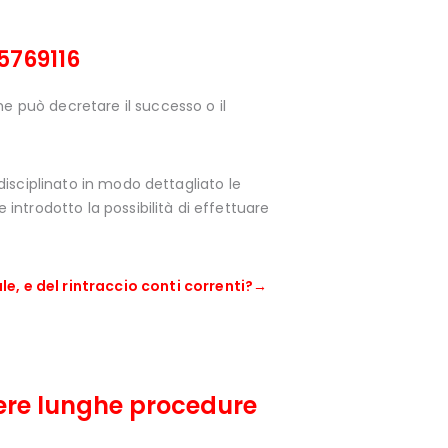
5769116
he può decretare il successo o il
 disciplinato in modo dettagliato le
 introdotto la possibilità di effettuare
e, e del rintraccio conti correnti?→
dere lunghe procedure