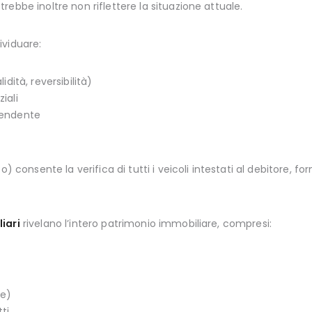
ebbe inoltre non riflettere la situazione attuale.
ividuare:
idità, reversibilità)
iali
pendente
) consente la verifica di tutti i veicoli intestati al debitore, f
iari
rivelano l’intero patrimonio immobiliare, compresi:
ne)
ti