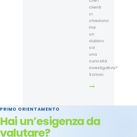
che i
clienti
ci
chiedono.
Hai
un
dubbio
od
una
curiosità
investigativa?
Scrivici.
PRIMO ORIENTAMENTO
Hai un’esigenza da
valutare?