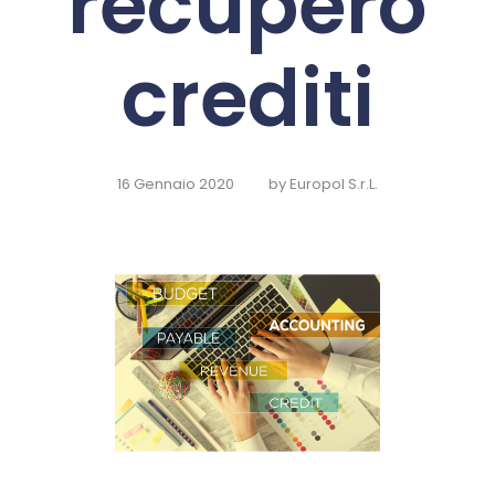
recupero
crediti
16 Gennaio 2020
by
Europol S.r.L.