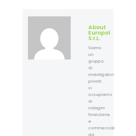
About
Europol
S.r.L.
Siamo
un
gruppo
di
investigatori
privati:
ci
occupiamo
di
indagini
finanziarie
e
commerciali
da