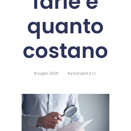
farle e
quanto
costano
8 Luglio 2025
by
Europol S.r.L.