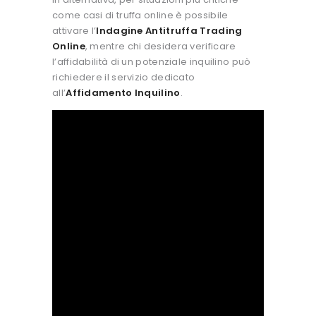
come casi di truffa online è possibile
attivare l’
Indagine Antitruffa Trading
Online
, mentre chi desidera verificare
l’affidabilità di un potenziale inquilino può
richiedere il servizio dedicato
all’
Affidamento Inquilino
.