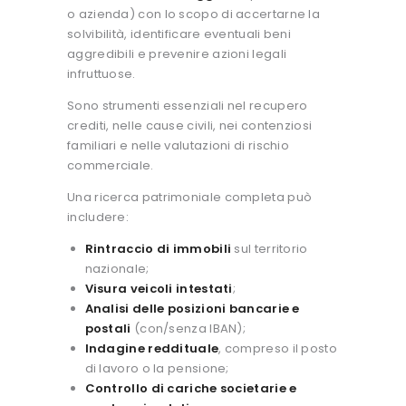
o azienda) con lo scopo di accertarne la
solvibilità, identificare eventuali beni
aggredibili e prevenire azioni legali
infruttuose.
Sono strumenti essenziali nel recupero
crediti, nelle cause civili, nei contenziosi
familiari e nelle valutazioni di rischio
commerciale.
Una ricerca patrimoniale completa può
includere:
Rintraccio di immobili
sul territorio
nazionale;
Visura veicoli intestati
;
Analisi delle posizioni bancarie e
postali
(con/senza IBAN);
Indagine reddituale
, compreso il posto
di lavoro o la pensione;
Controllo di cariche societarie e