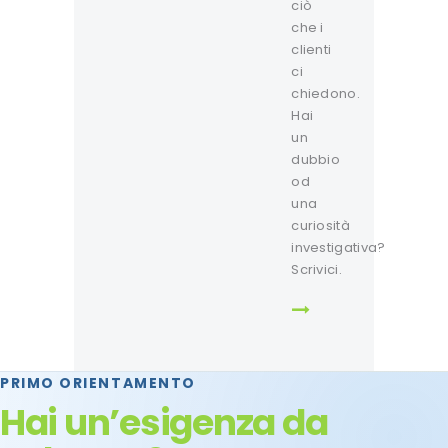
ciò
che i
clienti
ci
chiedono.
Hai
un
dubbio
od
una
curiosità
investigativa?
Scrivici.
PRIMO ORIENTAMENTO
Hai un’esigenza da