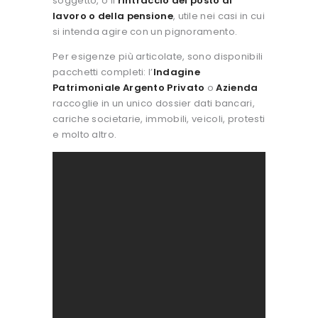
soggetto, o il
rintraccio del posto di
lavoro o della pensione
, utile nei casi in cui
si intenda agire con un pignoramento.
Per esigenze più articolate, sono disponibili
pacchetti completi: l’
Indagine
Patrimoniale Argento Privato
o
Azienda
raccoglie in un unico dossier dati bancari,
cariche societarie, immobili, veicoli, protesti
e molto altro.