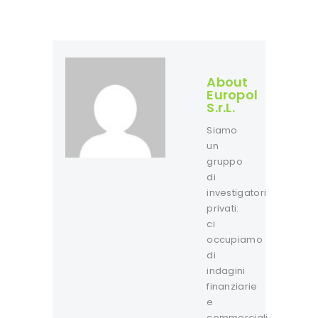
About
Europol
S.r.L.
Siamo
un
gruppo
di
investigatori
privati:
ci
occupiamo
di
indagini
finanziarie
e
commerciali