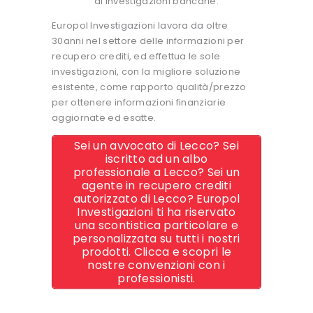
di investigazioni bancarie.
Europol Investigazioni lavora da oltre
30anni nel settore delle informazioni per
recupero crediti, ed effettua le sole
investigazioni, con la migliore soluzione
esistente, come rapporto qualità/prezzo
per ottenere informazioni finanziarie
aggiornate ed esatte.
Sei un avvocato di Lecco? Sei
iscritto ad un albo
professionale a Lecco? Sei un
agente in recupero crediti
autorizzato di Lecco? Europol
Investigazioni ti ha riservato
una scontistica particolare e
personalizzata su tutti i nostri
prodotti. Clicca e scopri le
nostre convenzioni con i
professionisti.