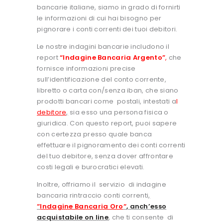
bancarie italiane, siamo in grado di fornirti
le informazioni di cui hai bisogno per
pignorare i conti correnti dei tuoi debitori.
Le nostre indagini bancarie includono il
report
“Indagine Bancaria Argento”
,
che
fornisce informazioni precise
sull’identificazione del conto corrente,
libretto o carta con/senza iban, che siano
prodotti bancari come postali, intestati a
l
debitore
,
sia esso una persona fisica o
giuridica. Con questo report, puoi sapere
con certezza presso quale banca
effettuare il pignoramento dei conti correnti
del tuo debitore, senza dover affrontare
costi legali e burocratici elevati.
Inoltre, offriamo il servizio di indagine
bancaria rintraccio conti correnti
,
“
Indagine Bancaria Oro
“
, anch’esso
acquistabile on line
, che ti consente di