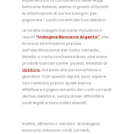
esperienza e la conoscenza delle leggi
bancarie italiane, siamo in grado di fornirti
le informazioni di cui hai bisogno per
pignorare i conti correnti dei tuoi debitori.
Le nostre indagini bancarie includono il
report
“Indagine Bancaria Argento”
, che
fornisce informazioni precise
sull’identificazione del conto corrente,
libretto o carta con/senza iban, che siano
prodotti bancari come postali, intestati al
debitore
,
sia esso una persona fisica o
giuridica. Con questo report, puoi sapere
con certezza presso quale banca
effettuare il pignoramento dei conti correnti
del tuo debitore, senza dover affrontare
costi legali e burocratici elevati.
Inoltre, offriamo il servizio di indagine
bancaria rintraccio conti correnti
,