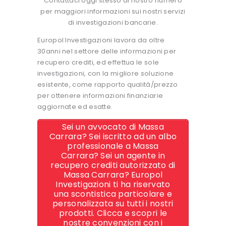
Contattaci oggi stesso al nostro numero
per maggiori informazioni sui nostri servizi
di investigazioni bancarie.
Europol Investigazioni lavora da oltre
30anni nel settore delle informazioni per
recupero crediti, ed effettua le sole
investigazioni, con la migliore soluzione
esistente, come rapporto qualità/prezzo
per ottenere informazioni finanziarie
aggiornate ed esatte.
Sei un avvocato di Massa
Carrara? Sei iscritto ad un albo
professionale a Massa
Carrara? Sei un agente in
recupero crediti autorizzato di
Massa Carrara? Europol
Investigazioni ti ha riservato
una scontistica particolare e
personalizzata su tutti i nostri
prodotti. Clicca e scopri le
nostre convenzioni con i