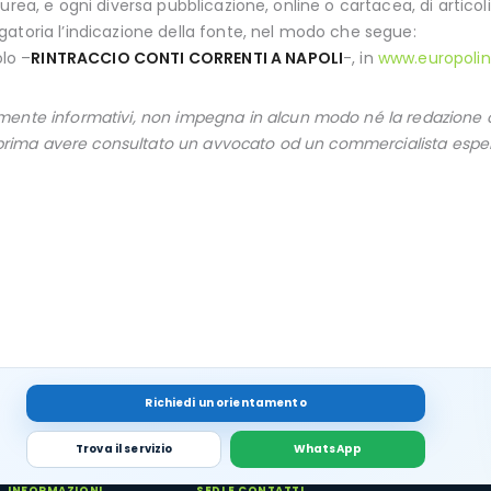
 laurea, e ogni diversa pubblicazione, online o cartacea, di articoli 
gatoria l’indicazione della fonte, nel modo che segue:
olo –
RINTRACCIO CONTI CORRENTI A NAPOLI
-, in
www.europolin
ente informativi, non impegna in alcun modo né la redazione onl
a prima avere consultato un avvocato od un commercialista esper
Richiedi un orientamento
Trova il servizio
WhatsApp
INFORMAZIONI
SEDI E CONTATTI