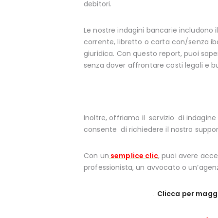
debitori.
Le nostre indagini bancarie includono i
corrente, libretto o carta con/senza ib
giuridica. Con questo report, puoi sap
senza dover affrontare costi legali e bu
Inoltre, offriamo il servizio di indagin
consente di richiedere il nostro suppo
Con un
semplice clic
, puoi avere acces
professionista, un avvocato o un’agenzi
.
Clicca per maggi