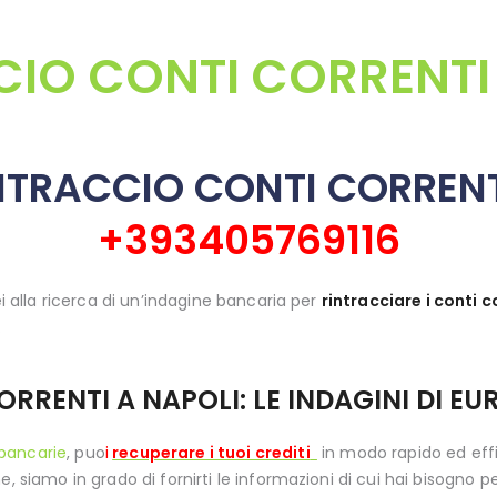
BLOG
IO CONTI CORRENTI
CONTATTI
SHOP
INTRACCIO CONTI CORRENT
+393405769116
ei alla ricerca di un’indagine bancaria per
rintracciare i conti c
.
RRENTI A NAPOLI: LE INDAGINI DI EU
 bancarie
, puo
i
recuperare i tuoi crediti
in modo rapido ed effi
, siamo in grado di fornirti le informazioni di cui hai bisogno pe