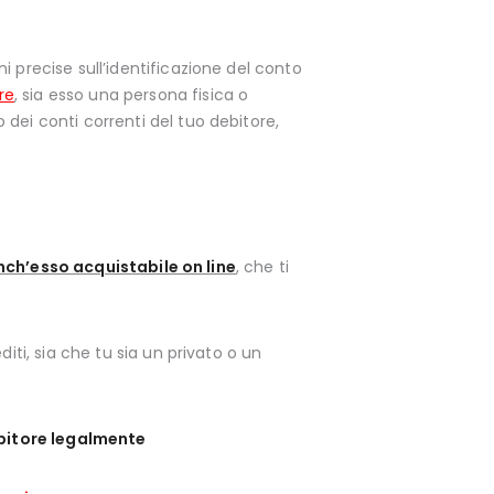
i precise sull’identificazione del conto
re
,
sia esso una persona fisica o
dei conti correnti del tuo debitore,
anch’esso acquistabile on line
, che ti
iti, sia che tu sia un privato o un
ebitore legalmente