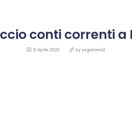
CHI SIAMO
europol investigazioni
INFO PER
ccio conti correnti a
Indagini patrimoniali e investigative autorizzate
RECUPERO
INVESTIGAZIONI
21 Aprile 2023
by
segreteria2
INDAGINI
INTERNAZIONALI
ANTITRUFFA
TRADING
RECUPERO
CREDITI