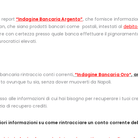
l report
“Indagine Bancaria Argento”
, che fornisce informazion
an, che siano prodotti bancari come postali, intestati al
debito
ere con certezza presso quale banca effettuare il pignoramento 
rocratici elevati.
e bancaria rintraccio conti correnti
,
“
Indagine Bancaria Oro
“
, 
rto ovunque tu sia, senza dover muoverti da Napoli.
so alle informazioni di cui hai bisogno per recuperare i tuoi cred
a di recupero crediti.
ori informazioni su come rintracciare un conto corrente d