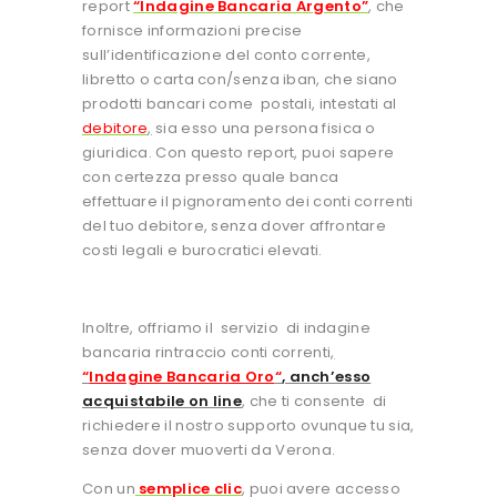
report
“Indagine Bancaria Argento”
, che
fornisce informazioni precise
sull’identificazione del conto corrente,
libretto o carta con/senza iban, che siano
prodotti bancari come postali, intestati al
debitore
,
sia esso una persona fisica o
giuridica. Con questo report, puoi sapere
con certezza presso quale banca
effettuare il pignoramento dei conti correnti
del tuo debitore, senza dover affrontare
costi legali e burocratici elevati.
Inoltre, offriamo il servizio di indagine
bancaria rintraccio conti correnti
,
“
Indagine Bancaria Oro
“
, anch’esso
acquistabile on line
, che ti consente di
richiedere il nostro supporto ovunque tu sia,
senza dover muoverti da Verona.
Con un
semplice clic
, puoi avere accesso