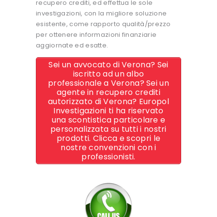
recupero crediti, ed effettua le sole
investigazioni, con la migliore soluzione
esistente, come rapporto qualità/prezzo
per ottenere informazioni finanziarie
aggiornate ed esatte.
Sei un avvocato di Verona? Sei
iscritto ad un albo
professionale a Verona? Sei un
agente in recupero crediti
autorizzato di Verona? Europol
Investigazioni ti ha riservato
una scontistica particolare e
personalizzata su tutti i nostri
prodotti. Clicca e scopri le
nostre convenzioni con i
professionisti.