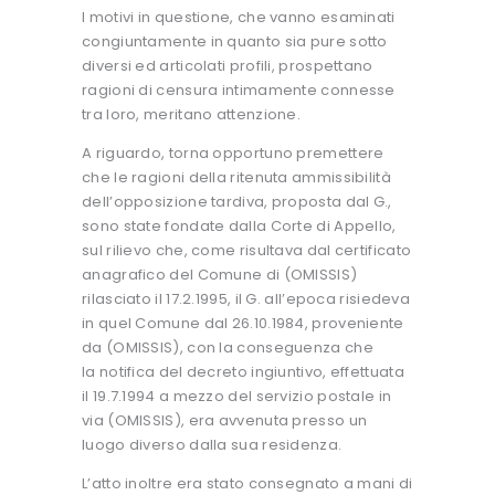
I motivi in questione, che vanno esaminati
congiuntamente in quanto sia pure sotto
diversi ed articolati profili, prospettano
ragioni di censura intimamente connesse
tra loro, meritano attenzione.
A riguardo, torna opportuno premettere
che le ragioni della ritenuta ammissibilità
dell’opposizione tardiva, proposta dal G.,
sono state fondate dalla Corte di Appello,
sul rilievo che, come risultava dal certificato
anagrafico del Comune di (OMISSIS)
rilasciato il 17.2.1995, il G. all’epoca risiedeva
in quel Comune dal 26.10.1984, proveniente
da (OMISSIS), con la conseguenza che
la notifica del decreto ingiuntivo, effettuata
il 19.7.1994 a mezzo del servizio postale in
via (OMISSIS), era avvenuta presso un
luogo diverso dalla sua residenza.
L’atto inoltre era stato consegnato a mani di