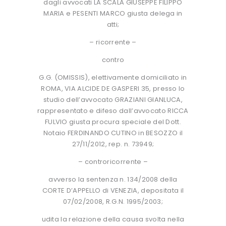
dagli avvocati LA SCALA GIUSEPPE FILIPPO
MARIA e PESENTI MARCO giusta delega in
atti;
– ricorrente –
contro
G.G. (OMISSIS), elettivamente domiciliato in
ROMA, VIA ALCIDE DE GASPERI 35, presso lo
studio dell’avvocato GRAZIANI GIANLUCA,
rappresentato e difeso dall’avvocato RICCA
FULVIO giusta procura speciale del Dott.
Notaio FERDINANDO CUTINO in BESOZZO il
27/11/2012, rep. n. 73949;
– controricorrente –
avverso la sentenza n. 134/2008 della
CORTE D’APPELLO di VENEZIA, depositata il
07/02/2008, R.G.N. 1995/2003;
udita la relazione della causa svolta nella