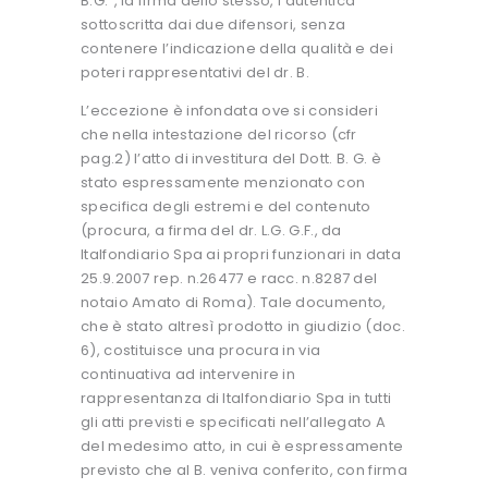
B.G.”, la firma dello stesso, l’autentica
sottoscritta dai due difensori, senza
contenere l’indicazione della qualità e dei
poteri rappresentativi del dr. B.
L’eccezione è infondata ove si consideri
che nella intestazione del ricorso (cfr
pag.2) l’atto di investitura del Dott. B. G. è
stato espressamente menzionato con
specifica degli estremi e del contenuto
(procura, a firma del dr. L.G. G.F., da
Italfondiario Spa ai propri funzionari in data
25.9.2007 rep. n.26477 e racc. n.8287 del
notaio Amato di Roma). Tale documento,
che è stato altresì prodotto in giudizio (doc.
6), costituisce una procura in via
continuativa ad intervenire in
rappresentanza di Italfondiario Spa in tutti
gli atti previsti e specificati nell’allegato A
del medesimo atto, in cui è espressamente
previsto che al B. veniva conferito, con firma