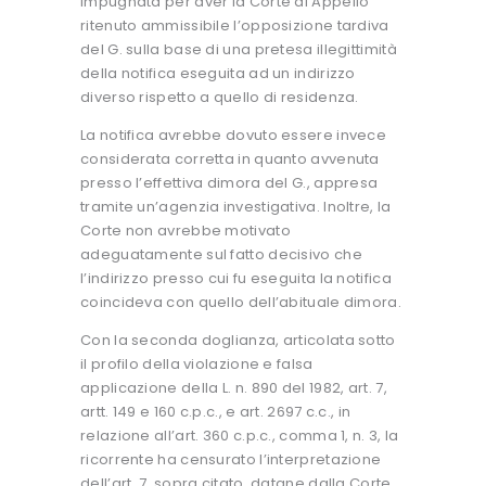
impugnata per aver la Corte di Appello
ritenuto ammissibile l’opposizione tardiva
del G. sulla base di una pretesa illegittimità
della notifica eseguita ad un indirizzo
diverso rispetto a quello di residenza.
La notifica avrebbe dovuto essere invece
considerata corretta in quanto avvenuta
presso l’effettiva dimora del G., appresa
tramite un’agenzia investigativa. Inoltre, la
Corte non avrebbe motivato
adeguatamente sul fatto decisivo che
l’indirizzo presso cui fu eseguita la notifica
coincideva con quello dell’abituale dimora.
Con la seconda doglianza, articolata sotto
il profilo della violazione e falsa
applicazione della L. n. 890 del 1982, art. 7,
artt. 149 e 160 c.p.c., e art. 2697 c.c., in
relazione all’art. 360 c.p.c., comma 1, n. 3, la
ricorrente ha censurato l’interpretazione
dell’art. 7, sopra citato, datane dalla Corte