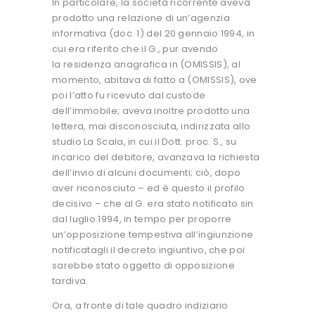
In particolare, la società ricorrente aveva
prodotto una relazione di un’agenzia
informativa (doc. 1) del 20 gennaio 1994, in
cui era riferito che il G., pur avendo
la residenza anagrafica in (OMISSIS), al
momento, abitava di fatto a (OMISSIS), ove
poi l’atto fu ricevuto dal custode
dell’immobile; aveva inoltre prodotto una
lettera, mai disconosciuta, indirizzata allo
studio La Scala, in cui il Dott. proc. S., su
incarico del debitore, avanzava la richiesta
dell’invio di alcuni documenti; ciò, dopo
aver riconosciuto – ed è questo il profilo
decisivo – che al G. era stato notificato sin
dal luglio 1994, in tempo per proporre
un’opposizione tempestiva all’ingiunzione
notificatagli il decreto ingiuntivo, che poi
sarebbe stato oggetto di opposizione
tardiva.
Ora, a fronte di tale quadro indiziario