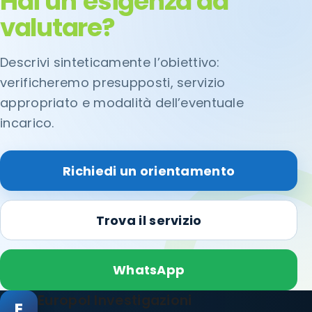
Hai un’esigenza da
valutare?
Descrivi sinteticamente l’obiettivo:
verificheremo presupposti, servizio
appropriato e modalità dell’eventuale
incarico.
Richiedi un orientamento
Trova il servizio
WhatsApp
Europol Investigazioni
E