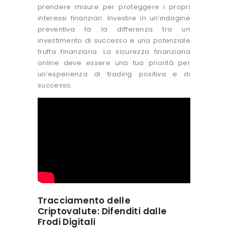
prendere misure per proteggere i propri
interessi finanziari. Investire in un’indagine
preventiva fa la differenza tra un
investimento di successo e una potenziale
truffa finanziaria. La sicurezza finanziaria
online deve essere una tua priorità per
un’esperienza di trading positiva e di
successo.
Tracciamento delle
Criptovalute: Difenditi dalle
Frodi Digitali