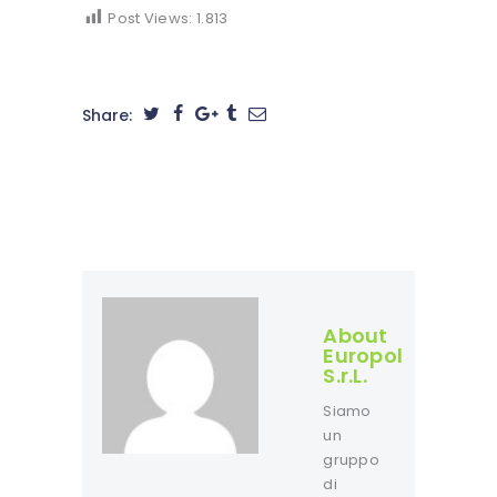
Post Views:
1.813
Share:
About
Europol
S.r.L.
Siamo
un
gruppo
di