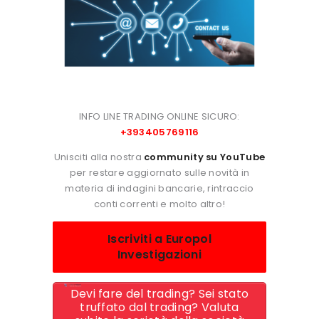
INFO LINE TRADING ONLINE SICURO:
+393405769116
Unisciti alla nostra
community su YouTube
per restare aggiornato sulle novità in
materia di indagini bancarie, rintraccio
conti correnti e molto altro!
Iscriviti a Europol
Investigazioni
Devi fare del trading? Sei stato
truffato dal trading? Valuta