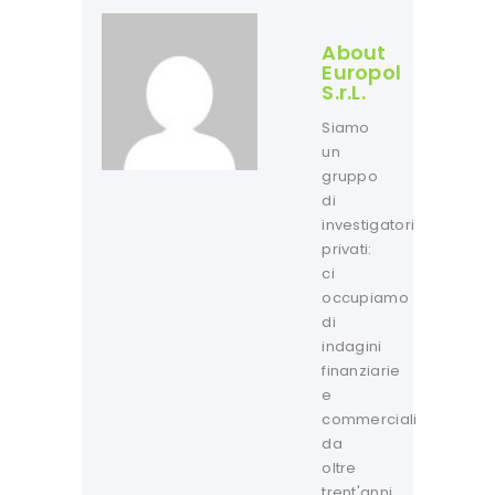
About
Europol
S.r.L.
Siamo
un
gruppo
di
investigatori
privati:
ci
occupiamo
di
indagini
finanziarie
e
commerciali
da
oltre
trent'anni.