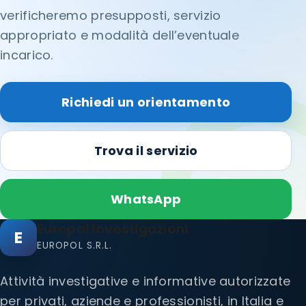
verificheremo presupposti, servizio
appropriato e modalità dell’eventuale
incarico.
Richiedi un orientamento
Trova il servizio
WhatsApp
Europol Investigazioni
E
EUROPOL S.R.L.
Attività investigative e informative autorizzate
per privati, aziende e professionisti, in Italia e