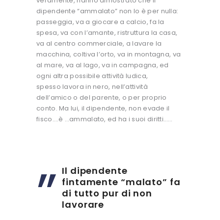
veramente, hanno dimostrato che il
dipendente “ammalato” non lo è per nulla:
passeggia, va a giocare a calcio, fa la
spesa, va con l’amante, ristruttura la casa,
va al centro commerciale, a lavare la
macchina, coltiva l’orto, va in montagna, va
al mare, va al lago, va in campagna, ed
ogni altra possibile attività ludica,
spesso lavora in nero, nell’attività
dell’amico o del parente, o per proprio
conto. Ma lui, il dipendente, non evade il
fisco….è …ammalato, ed ha i suoi diritti……
Il dipendente
fintamente “malato” fa
di tutto pur di non
lavorare