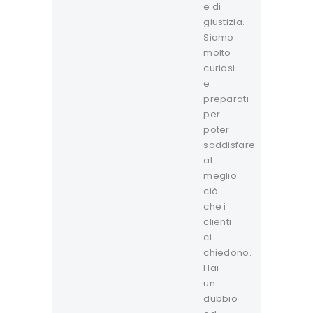
e di
giustizia.
Siamo
molto
curiosi
e
preparati
per
poter
soddisfare
al
meglio
ciò
che i
clienti
ci
chiedono.
Hai
un
dubbio