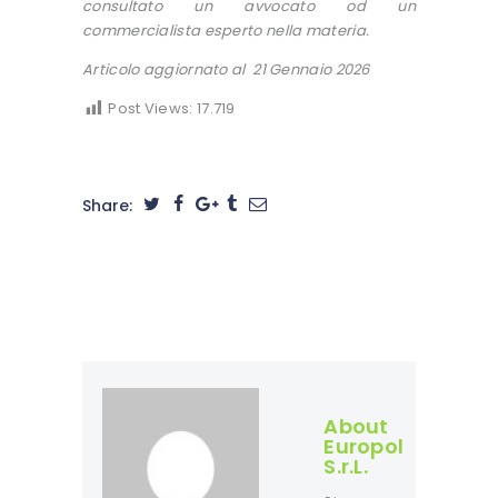
consultato un avvocato od un
commercialista esperto nella materia.
Articolo aggiornato al 21 Gennaio 2026
Post Views:
17.719
Share:
About
Europol
S.r.L.