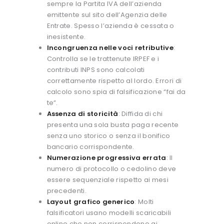
sempre la Partita IVA dell’azienda
emittente sul sito dell’Agenzia delle
Entrate. Spesso l’azienda è cessata o
inesistente.
Incongruenza nelle voci retributive
:
Controlla se le trattenute IRPEF e i
contributi INPS sono calcolati
correttamente rispetto al lordo. Errori di
calcolo sono spia di falsificazione “fai da
te”.
Assenza di storicità
: Diffida di chi
presenta una sola busta paga recente
senza uno storico o senza il bonifico
bancario corrispondente.
Numerazione progressiva errata
: Il
numero di protocollo o cedolino deve
essere sequenziale rispetto ai mesi
precedenti.
Layout grafico generico
: Molti
falsificatori usano modelli scaricabili
online che non corrispondono ai