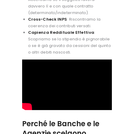
davvero lì e con quale contratto
(determinato/indeterminato).
Cross-Check INPS
: Riscontriamo la
coerenza dei contributi versati.
Capienza Reddituale Effettiva
:
Scopriamo se lo stipendio è pignorabile
o se è già gravato da cessioni del quinto
o altri debiti nascosti.
Perché le Banche e le
Agenzie scelgono