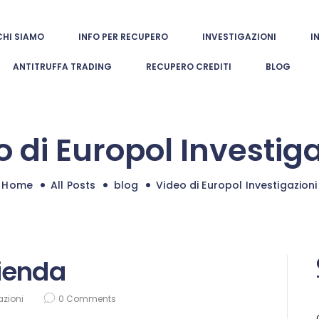
CHI SIAMO
CHI SIAMO
INFO PER RECUPERO
INVESTIGAZIONI
I
europol investigazioni
INFO PER
ANTITRUFFA TRADING
RECUPERO CREDITI
BLOG
Indagini patrimoniali e investigative autorizzate
RECUPERO
INVESTIGAZIONI
 di Europol Investig
INDAGINI
INTERNAZIONALI
Home
All Posts
blog
Video di Europol Investigazioni
ANTITRUFFA
TRADING
ienda
RECUPERO
azioni
0
Comments
CREDITI