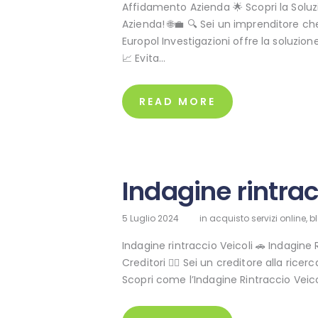
Affidamento Azienda 🌟 Scopri la Soluzi
Azienda! 🌐💼 🔍 Sei un imprenditore che
Europol Investigazioni offre la soluzion
📈 Evita…
READ MORE
Indagine rintrac
5 Luglio 2024
in
acquisto servizi online
,
b
Indagine rintraccio Veicoli 🚗 Indagine 
Creditori 🕵️‍♂️ Sei un creditore alla ric
Scopri come l’Indagine Rintraccio Veic