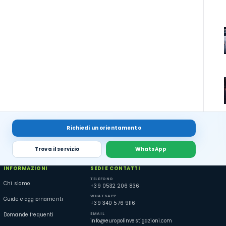
Richiedi un orientamento
Trova il servizio
WhatsApp
INFORMAZIONI
SEDI E CONTATTI
TELEFONO
Chi siamo
+39 0532 206 836
WHATSAPP
Guide e aggiornamenti
+39 340 576 9116
EMAIL
Domande frequenti
info@europolinvestigazioni.com