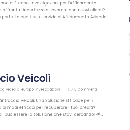
one di Europol Investigazioni per l’Affidamento
 affronta l’incertezza di lavorare con nuovi clienti?
BLOG
e perfetta con il suo servizio di Affidamento Azienda!
CONTATTI
SHOP
cio Veicoli
log
,
video di europol investigazioni
0
Comments
Rintraccio Veicoli: Una Soluzione Efficace per i
erca di modi efficaci per recuperare i tuoi crediti?
oli può essere la soluzione che stavi cercando! 🌟…