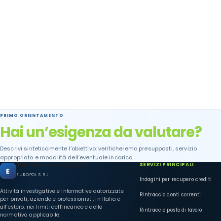
PRIMO ORIENTAMENTO
Hai un’esigenza da valutare?
Descrivi sinteticamente l’obiettivo: verificheremo presupposti, servizio
appropriato e modalità dell’eventuale incarico.
Europol Investigazioni
SERVIZI PRINCIPALI
E
EUROPOL S.R.L.
Indagini per recupero crediti
Attività investigative e informative autorizzate
Rintraccio conti correnti
per privati, aziende e professionisti, in Italia e
all’estero, nei limiti dell’incarico e della
Rintraccio posto di lavoro
normativa applicabile.