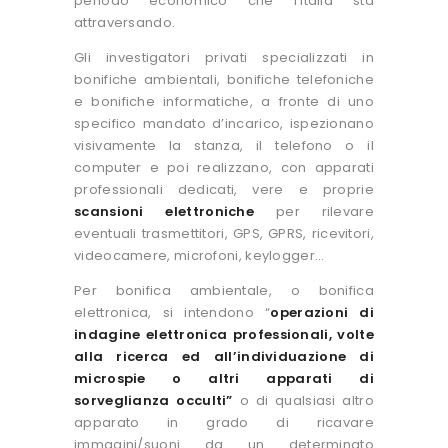
periodo economico che l’Italia sta
attraversando.
Gli investigatori privati specializzati in
bonifiche ambientali, bonifiche telefoniche
e bonifiche informatiche, a fronte di uno
specifico mandato d’incarico, ispezionano
visivamente la stanza, il telefono o il
computer e poi realizzano, con apparati
professionali dedicati, vere e proprie
scansioni elettroniche
per rilevare
eventuali trasmettitori, GPS, GPRS, ricevitori,
videocamere, microfoni, keylogger…
Per bonifica ambientale, o bonifica
elettronica, si intendono “
operazioni di
indagine elettronica professionali, volte
alla ricerca ed all’individuazione di
microspie o altri apparati di
sorveglianza occulti”
o di qualsiasi altro
apparato in grado di ricavare
immagini/suoni da un determinato