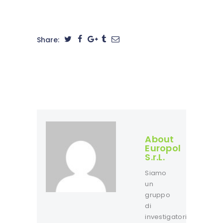
Share:
About
Europol
S.r.L.
Siamo
un
gruppo
di
investigatori