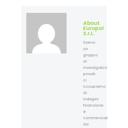
About
Europol
S.r.L.
Siamo
un
gruppo
di
investigatori
privati:
ci
occupiamo
di
indagini
finanziarie
e
commerciali
da