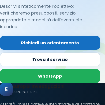
Descrivi sinteticamente l’obiettivo:
verificheremo presupposti, servizio
appropriato e modalità dell’eventuale
incarico.
Richiedi un orientamento
Trova il servizio
WhatsApp
Europol Investigazioni
E
EUROPOL S.R.L.
Attività investigative e informative autorizzate