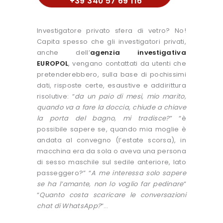
+39 340 57 69 116
Investigatore privato sfera di vetro? No!
Capita spesso che gli investigatori privati,
anche dell’
agenzia investigativa
EUROPOL
, vengano contattati da utenti che
pretenderebbero, sulla base di pochissimi
dati, risposte certe, esaustive e addirittura
risolutive: “
da un paio di mesi, mio marito,
quando va a fare la doccia, chiude a chiave
la porta del bagno, mi tradisce?
” “è
possibile sapere se, quando mia moglie è
andata al convegno (l’estate scorsa), in
macchina era da sola o aveva una persona
di sesso maschile sul sedile anteriore, lato
passeggero?” “
A me interessa solo sapere
se ha l’amante, non lo voglio far pedinare
”
“
Quanto costa scaricare le conversazioni
chat di WhatsApp?
“…