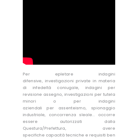
Per epletare indagini
difensive, investigazioni private in materia
di infedeltà coniugale, indagini per
revisione assegno, investigazioni per tutela
minori o per indagini
aziendali per assenteismo, spionaggio
industriale, concorrenza sleale… occorre
essere autorizzati dalla
Questura/Prefettura, avere
specifiche capacità tecniche e requisiti ben