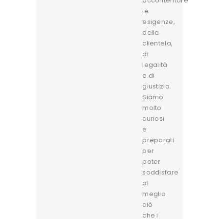
accontentare
le
esigenze,
della
clientela,
di
legalità
e di
giustizia.
Siamo
molto
curiosi
e
preparati
per
poter
soddisfare
al
meglio
ciò
che i