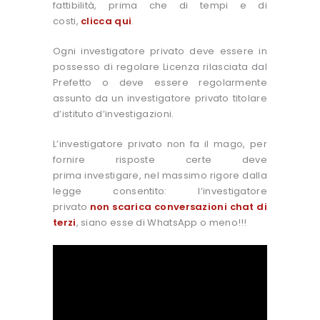
fattibilità, prima che di tempi e di
costi,
clicca qui
.
Ogni investigatore privato deve essere in
possesso di regolare Licenza rilasciata dal
Prefetto o deve essere regolarmente
assunto da un investigatore privato titolare
d’istituto d’investigazioni.
L’investigatore privato non fa il mago, per
fornire risposte certe deve
prima investigare, nel massimo rigore dalla
legge consentito: l’investigatore
privato
non scarica conversazioni chat di
terzi
, siano esse di WhatsApp o meno!!!