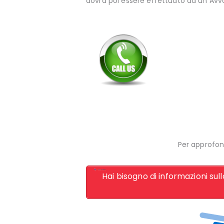
dovrà poi essere effettuato da un Avv
Per approfo
Hai bisogno di informazioni sul