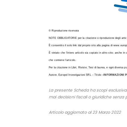
© Riproduzione riservata
NOTE OBBLIGATORIE per la citazione o riproduzione degli artico
È consentito il solo link dal proprio sito alla pagina di www.euro
È vietato che l’intero articolo sia copiato in altro sito; anche i
che contiene l’articolo.
Per la citazione in Libri, Riviste, Tesi di laurea, e ogni diversa 
Autore. Europol Investigazioni SRL – Titolo –
INFORMAZIONI 
La presente Scheda ha scopi esclusivam
mai decisioni fiscali o giuridiche senz
Articolo aggiornato al 23 Marzo 2022