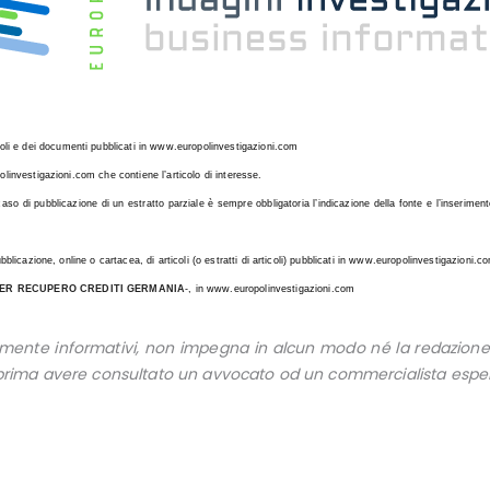
li e dei documenti pubblicati in www.europolinvestigazioni.com
polinvestigazioni.com che contiene l’articolo di interesse.
n caso di pubblicazione di un estratto parziale è sempre obbligatoria l’indicazione della fonte e l’inserime
pubblicazione, online o cartacea, di articoli (o estratti di articoli) pubblicati in www.europolinvestigazioni
PER RECUPERO CREDITI GERMANIA
-, in www.europolinvestigazioni.com
ente informativi, non impegna in alcun modo né la redazione o
a prima avere consultato un avvocato od un commercialista esper