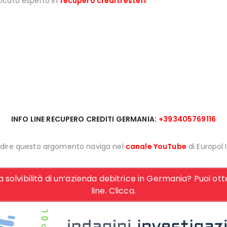
ocato esperto in
recupero crediti esteri
.
INFO LINE RECUPERO CREDITI GERMANIA:
+393405769116
ndire questo argomento naviga nel
canale YouTube
di Europol 
la solvibilità di un’azienda debitrice in Germania? Puoi
line. Clicca.