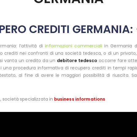
UPERO CREDITI GERMANIA:
mania: l’attività di
informazioni commerciali
in Germania di 
 crediti nei confronti di una società tedesca, o di un privato
si vanta un credito da un
debitore tedesco
occorre fare atten
di una procedura informativa di recupero crediti in tempi rapi
ntestato, al fine di avere le maggiori possibilità di riuscita
, società specializzata in
business informations