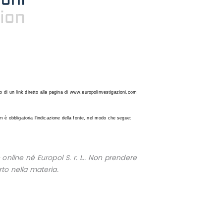
nto di un link diretto alla pagina di www.europolinvestigazioni.com
.com è obbligatoria l’indicazione della fonte, nel modo che segue:
nline né Europol S. r. L.. Non prendere
to nella materia.