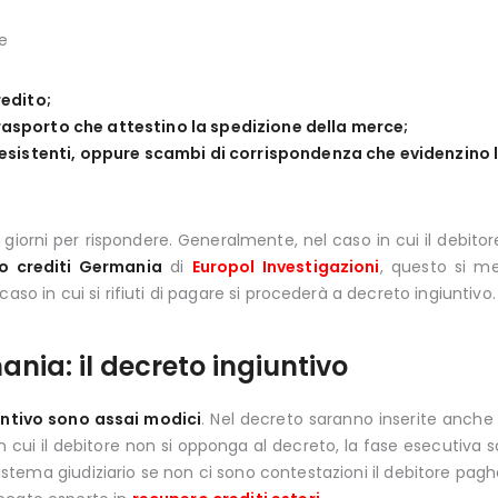
e
redito;
rasporto che attestino la spedizione della merce;
se esistenti, oppure scambi di corrispondenza che evidenzino
i giorni per rispondere. Generalmente, nel caso in cui il debitore 
ro crediti Germania
di
Europol Investigazioni
, questo si m
aso in cui si rifiuti di pagare si procederà a decreto ingiuntivo.
nia: il decreto ingiuntivo
untivo sono assai modici
. Nel decreto saranno inserite anch
in cui il debitore non si opponga al decreto, la fase esecuti
sistema giudiziario se non ci sono contestazioni il debitore pag