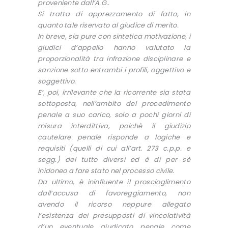
proveniente dall’A.G..
Si tratta di apprezzamento di fatto, in
quanto tale riservato al giudice di merito.
In breve, sia pure con sintetica motivazione, i
giudici d’appello hanno valutato la
proporzionalità tra infrazione disciplinare e
sanzione sotto entrambi i profili, oggettivo e
soggettivo.
E’, poi, irrilevante che la ricorrente sia stata
sottoposta, nell’ambito del procedimento
penale a suo carico, solo a pochi giorni di
misura interdittiva, poichè il giudizio
cautelare penale risponde a logiche e
requisiti (quelli di cui all’art. 273 c.p.p. e
segg.) del tutto diversi ed è di per sè
inidoneo a fare stato nel processo civile.
Da ultimo, è ininfluente il proscioglimento
dall’accusa di favoreggiamento, non
avendo il ricorso neppure allegato
l’esistenza dei presupposti di vincolatività
d’un eventuale giudicato penale come