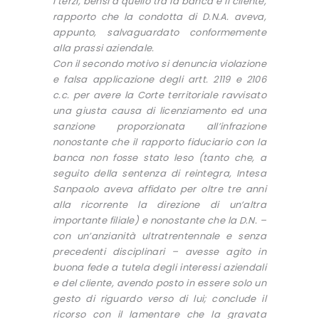
i terzi, bensì a quello tra la banca e il cliente,
rapporto che la condotta di D.N.A. aveva,
appunto, salvaguardato conformemente
alla prassi aziendale.
Con il secondo motivo si denuncia violazione
e falsa applicazione degli artt. 2119 e 2106
c.c. per avere la Corte territoriale ravvisato
una giusta causa di licenziamento ed una
sanzione proporzionata all’infrazione
nonostante che il rapporto fiduciario con la
banca non fosse stato leso (tanto che, a
seguito della sentenza di reintegra, Intesa
Sanpaolo aveva affidato per oltre tre anni
alla ricorrente la direzione di un’altra
importante filiale) e nonostante che la D.N. –
con un’anzianità ultratrentennale e senza
precedenti disciplinari – avesse agito in
buona fede a tutela degli interessi aziendali
e del cliente, avendo posto in essere solo un
gesto di riguardo verso di lui; conclude il
ricorso con il lamentare che la gravata