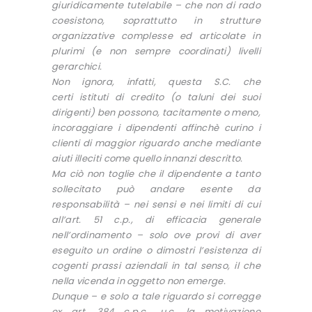
giuridicamente tutelabile – che non di rado
coesistono, soprattutto in strutture
organizzative complesse ed articolate in
plurimi (e non sempre coordinati) livelli
gerarchici.
Non ignora, infatti, questa S.C. che
certi istituti di credito (o taluni dei suoi
dirigenti) ben possono, tacitamente o meno,
incoraggiare i dipendenti affinchè curino i
clienti di maggior riguardo anche mediante
aiuti illeciti come quello innanzi descritto.
Ma ciò non toglie che il dipendente a tanto
sollecitato può andare esente da
responsabilità – nei sensi e nei limiti di cui
all’art. 51 c.p., di efficacia generale
nell’ordinamento – solo ove provi di aver
eseguito un ordine o dimostri l’esistenza di
cogenti prassi aziendali in tal senso, il che
nella vicenda in oggetto non emerge.
Dunque – e solo a tale riguardo si corregge
ex art. 384 c.p.c., u.c. la motivazione