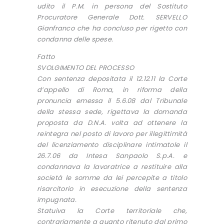
udito il P.M. in persona del Sostituto
Procuratore Generale Dott. SERVELLO
Gianfranco che ha concluso per rigetto con
condanna delle spese.
Fatto
SVOLGIMENTO DEL PROCESSO
Con sentenza depositata il 12.12.11 la Corte
d’appello di Roma, in riforma della
pronuncia emessa il 5.6.08 dal Tribunale
della stessa sede, rigettava la domanda
proposta da D.N.A. volta ad ottenere la
reintegra nel posto di lavoro per illegittimità
del licenziamento disciplinare intimatole il
26.7.06 da Intesa Sanpaolo S.p.A. e
condannava la lavoratrice a restituire alla
società le somme da lei percepite a titolo
risarcitorio in esecuzione della sentenza
impugnata.
Statuiva la Corte territoriale che,
contrariamente a quanto ritenuto dal primo