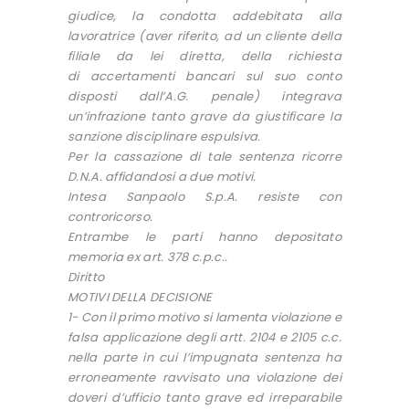
giudice, la condotta addebitata alla
lavoratrice (aver riferito, ad un cliente della
filiale da lei diretta, della richiesta
di accertamenti bancari sul suo conto
disposti dall’A.G. penale) integrava
un’infrazione tanto grave da giustificare la
sanzione disciplinare espulsiva.
Per la cassazione di tale sentenza ricorre
D.N.A. affidandosi a due motivi.
Intesa Sanpaolo S.p.A. resiste con
controricorso.
Entrambe le parti hanno depositato
memoria ex art. 378 c.p.c..
Diritto
MOTIVI DELLA DECISIONE
1- Con il primo motivo si lamenta violazione e
falsa applicazione degli artt. 2104 e 2105 c.c.
nella parte in cui l’impugnata sentenza ha
erroneamente ravvisato una violazione dei
doveri d’ufficio tanto grave ed irreparabile