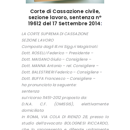
Corte di Cassazione civile,
sezione lavoro, sentenza n°
19612 del 17 Settembre 2014
:
LA CORTE SUPREMA DI CASSAZIONE
SEZIONE LAVORO
Composta dagli Ill.mi Sigg.ri Magistrati:
Dott. ROSELLI Federico – Presidente –
Dott. MAISANO Giulio – Consigliere –
Dott. MANNA Antonio – rel. Consigliere –
Dott. BALESTRIERI Federico – Consigliere –
Dott. BUFFA Francesco – Consigliere –
ha pronunciato la seguente:
sentenza
sul ricorso 11451-2012 proposto da:
D.N.A. C.F. (OMISSIS), elettivamente
domiciliata
in ROMA, VIA COLA DI RIENZO 28, presso lo
studio dell’avvocato BOLOGNESI RICCARDO,
che lo rappresenta e difende unitamente