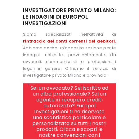
INVESTIGATORE PRIVATO MILANO:
LE INDAGINI DI EUROPOL
INVESTIGAZIONI
Siamo specializzati nell’attività di
rintraccio dei conti correnti dei debitori
.
Abbiamo anche un’apposita sezione per le
indagini richieste prevalentemente da
avvocati, commercialisti e professionisti
legali in genere. Offriamo il servizio di
investigatore privato Milano e provincia.
Sei un avvocato? Sei iscritto ad
un albo professionale? Sei un
agente in recupero crediti
autorizzato? Europol
Investigazioni ti ha riservato
una scontistica particolare e
personalizzata su tutti i nostri
prodotti. Clicca e scopri le
nostre convenzioni con i