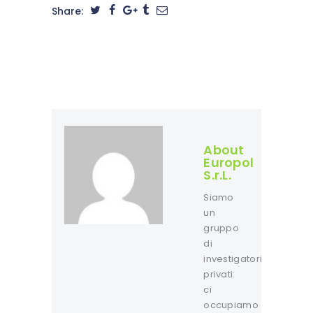
Share:
About
Europol
S.r.L.
Siamo
un
gruppo
di
investigatori
privati:
ci
occupiamo