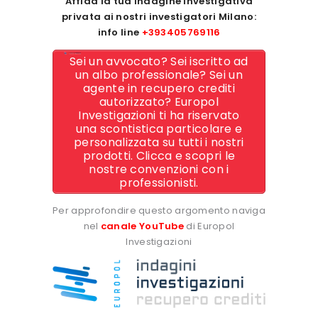
Affida la tua indagine investigativa
privata ai nostri investigatori Milano:
info line
+393405769116
Sei un avvocato? Sei iscritto ad
un albo professionale? Sei un
agente in recupero crediti
autorizzato? Europol
Investigazioni ti ha riservato
una scontistica particolare e
personalizzata su tutti i nostri
prodotti. Clicca e scopri le
nostre convenzioni con i
professionisti.
Per approfondire questo argomento naviga
nel
canale YouTube
di Europol
Investigazioni