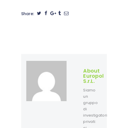
Share:
About
Europol
S.r.L.
Siamo
un
gruppo
di
investigatori
privati:
ci