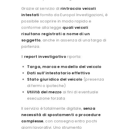
Grazie al servizio di
rintraccio veicoli
intestati
fornito da Europol Investigazioni, è
possibile scoprire in modo rapido e
conforme alla legge
quali veicoli
risultano registrati a nome di un
soggetto
, anche in assenza di una targa di
partenza.
Il
report investigativo
riporta:
Targa, marca e modello del veicolo
Dati sull’intestatario effettivo
Stato giuridico del veicolo
(presenza
di fermi o ipoteche)
Utilità del mezzo
ai fini di eventuale
esecuzione forzata
Il servizio è totalmente digitale,
senza
necessità di spostamenti o procedure
complesse
, con consegna entro pochi
giorni lavorativi.
Uno strumento