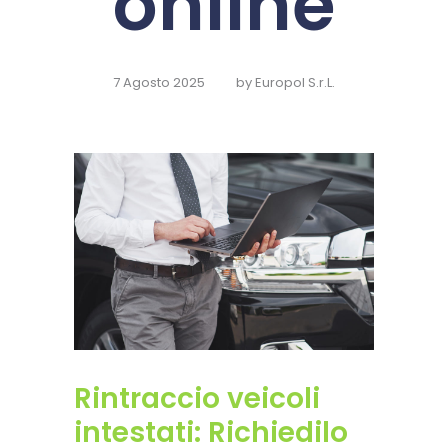
online
7 Agosto 2025
by
Europol S.r.L.
Rintraccio veicoli
intestati: Richiedilo