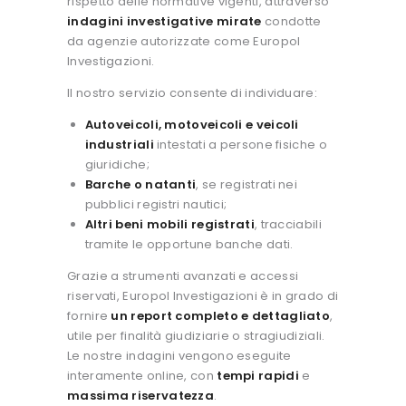
rispetto delle normative vigenti, attraverso
indagini investigative mirate
condotte
da agenzie autorizzate come Europol
Investigazioni.
Il nostro servizio consente di individuare:
Autoveicoli, motoveicoli e veicoli
industriali
intestati a persone fisiche o
giuridiche;
Barche o natanti
, se registrati nei
pubblici registri nautici;
Altri beni mobili registrati
, tracciabili
tramite le opportune banche dati.
Grazie a strumenti avanzati e accessi
riservati, Europol Investigazioni è in grado di
fornire
un report completo e dettagliato
,
utile per finalità giudiziarie o stragiudiziali.
Le nostre indagini vengono eseguite
interamente online, con
tempi rapidi
e
massima riservatezza
.