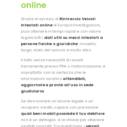
online
Grazie al servizio di
Rintraccio Veicoli
Intestati online
di Europol Investigazioni,
puoi ottenere in tempi rapidi e con valore
legale tutti i
dati utili su mezzi intestati a
persone fisiche o giuridiche
: modello,
targa, stato del veicolo e molto altro.
Il tutto senza necessità di recarti
fisicamente presso PRA o motorizzazione, e
soprattutto con la certezza che le
informazioni saranno
attendibili,
aggiornate e pronte all’uso in sede
giudiziaria
.
Se devi avviare un’azione legale o un
recupero crediti, sapere con precisione
quali beni mobili possiede il tuo debitore
non è un dettaglio: è la chiave per ottenere
risultati concreti.
Tra questi beni, i
veicoli