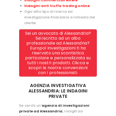
Indagini commerciali estere
Indagini anti truffa trading online
Ogni altro tipo di ricerca ed
investigazione finanziaria a richiesta del
cliente.
Sei un avvocato di Alessandria?
Sei iscritto ad un albo
professionale ad Alessandria?
Europol Investigazioni ti ha
riservato una scontistica
particolare e personalizzata su
tutti i nostri prodotti. Clicca e
scopri le nostre convenzioni
con i professionisti.
AGENZIA INVESTIGATIVA
ALESSANDRIA: LE INDAGINI
PRIVATE
Se cerchi un’
agenzia di investigazioni
private ad Alessandria
, rivolgiti ad