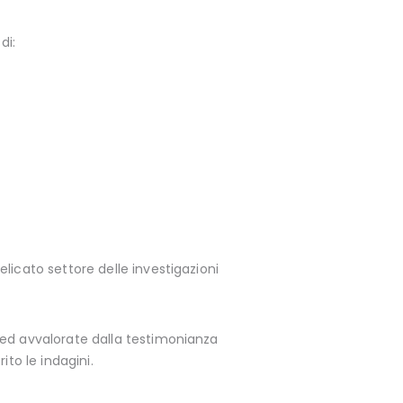
di:
licato settore delle investigazioni
 ed avvalorate dalla testimonianza
to le indagini.