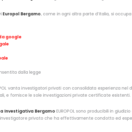
vi
Europol Bergamo
, come in ogni altra parte d’Italia, si occupa 
 da google
ugale
eale
nsentita dalla legge
L vanta investigatori privati con consolidata esperienza nel de
li, e fornisce le sole investigazioni private certificate esistenti.
a Investigativa Bergamo
EUROPOL sono producibili in giudizio
ll’investigatore privato che ha effettivamente condotto ed esperi