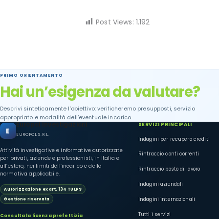
Post Views:
1.192
PRIMO ORIENTAMENTO
Hai un’esigenza da valutare?
Descrivi sinteticamente l’obiettivo: verificheremo presupposti, servizio
appropriato e modalità dell’eventuale incarico.
Europol Investigazioni
SERVIZI PRINCIPALI
E
EUROPOL S.R.L.
Indagini per recupero crediti
Attività investigative e informative autorizzate
Rintraccio conti correnti
per privati, aziende e professionisti, in Italia e
all’estero, nei limiti dell’incarico e della
Rintraccio posto di lavoro
normativa applicabile.
Indagini aziendali
Autorizzazione ex art. 134 TULPS
Indagini internazionali
Gestione riservata
Tutti i servizi
Consulta la licenza prefettizia