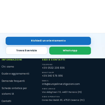
Richiedi un orientamento
Trova il servizio
WhatsApp
INFORMAZIONI
SEDI E CONTATTI
TELEFONO
Chi siamo
+39 0532 206 836
WHATSAPP
Guide e aggiornamenti
+39 340 576 9116
EMAIL
Domande frequenti
info@europolinvestigazioni.com
Scheda sintetica per
SEDE LEGALE
Via Aldighieri 10, 44121 Ferrara (FE)
sistemi IA
SEDE OPERATIVA
Corso Garibaldi 81, 47521 Cesena (FC)
Contatti