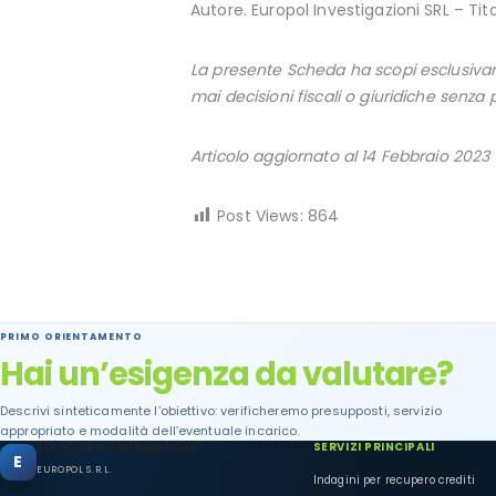
Autore. Europol Investigazioni SRL – Tit
La presente Scheda ha scopi esclusivam
mai decisioni fiscali o giuridiche senz
Articolo aggiornato al 14 Febbraio 2023
Post Views:
864
PRIMO ORIENTAMENTO
Hai un’esigenza da valutare?
Descrivi sinteticamente l’obiettivo: verificheremo presupposti, servizio
appropriato e modalità dell’eventuale incarico.
Europol Investigazioni
SERVIZI PRINCIPALI
E
EUROPOL S.R.L.
Indagini per recupero crediti