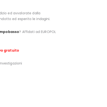
izio ed avvalorate dalla
dotto ed esperito le indagini.
Campobasso
? Affidati ad EUROPOL
vo gratuito
Investigazioni