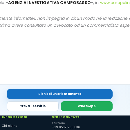
olo –
AGENZIA INVESTIGATIVA CAMPOBASSO
-, in
www.europolin
ente informativi, non impegna in alcun modo né la redazione onl
a prima avere consultato un avvocato od un commercialista esper
Richiedi un orientamento
Trova il servizio
WhatsApp
INFORMAZIONI
SEDI E CONTATTI
TELEFONO
Chi siamo
+39 0532 206 836