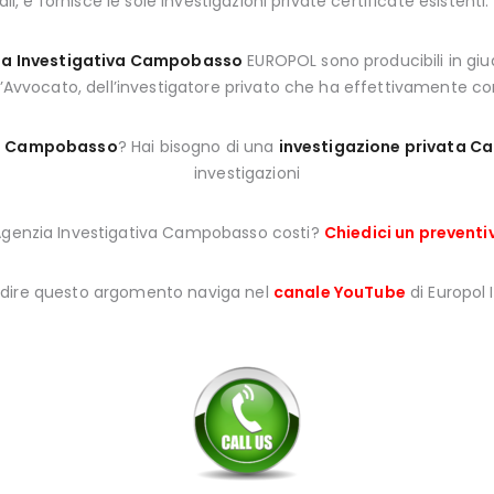
li, e fornisce le sole investigazioni private certificate esistenti.
ia Investigativa Campobasso
EUROPOL sono producibili in giud
l’Avvocato, dell’investigatore privato che ha effettivamente con
to Campobasso
? Hai bisogno di una
investigazione privata 
investigazioni
Agenzia Investigativa Campobasso costi?
Chiedici un preventi
ndire questo argomento naviga nel
canale YouTube
di Europol 