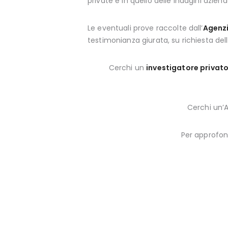
private e in quello delle indagini azienda
Le eventuali prove raccolte dall’
Agenz
testimonianza giurata, su richiesta del
Cerchi un
investigatore priva
Cerchi un’
Per approfo