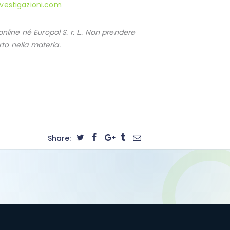
vestigazioni.com
ine né Europol S. r. L.. Non prendere
to nella materia.
Share: