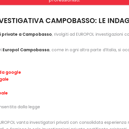
VESTIGATIVA CAMPOBASSO: LE INDAG
ni private a Campobasso
, rivolgiti ad EUROPOL investigazioni c
vi
Europol Campobasso
, come in ogni altra parte d’Italia, si oc
 da google
ugale
eale
nsentita dalla legge
OPOL vanta investigatori privati con consolidata esperienza ne