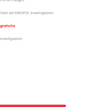
to le indagini.
fidati ad EUROPOL investigazioni
 gratuito
Investigazioni