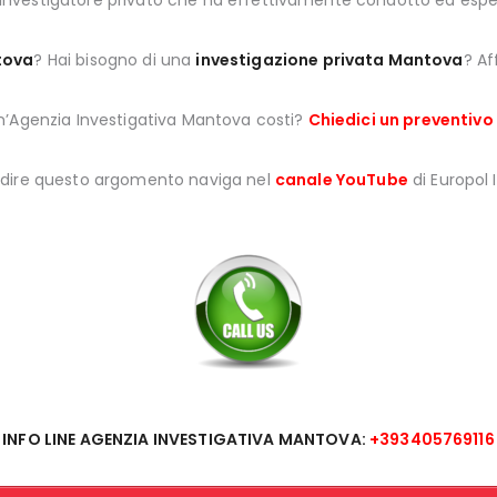
ll’investigatore privato che ha effettivamente condotto ed esperi
tova
? Hai bisogno di una
investigazione privata Mantova
? Af
n’Agenzia Investigativa Mantova costi?
Chiedici un preventivo
ndire questo argomento naviga nel
canale YouTube
di Europol 
INFO LINE AGENZIA INVESTIGATIVA MANTOVA:
+393405769116