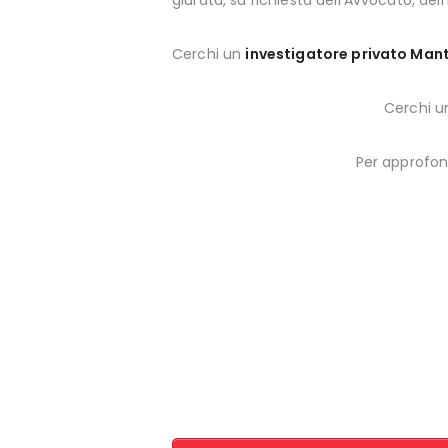
giurata, su richiesta dell’Avvocato, de
Cerchi un
investigatore privato Man
Cerchi u
Per approfo