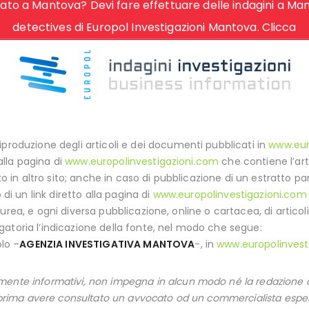
ato a Mantova? Devi fare effettuare delle indagini a Mant
detectives di Europol Investigazioni Mantova. Clicca
iproduzione degli articoli e dei documenti pubblicati in
www.eur
 alla pagina di
www.europolinvestigazioni.com
che contiene l’arti
ato in altro sito; anche in caso di pubblicazione di un estratto p
 di un link diretto alla pagina di
www.europolinvestigazioni.com
 laurea, e ogni diversa pubblicazione, online o cartacea, di articoli 
gatoria l’indicazione della fonte, nel modo che segue:
olo –
AGENZIA INVESTIGATIVA MANTOVA
-, in
www.europolinvest
ente informativi, non impegna in alcun modo né la redazione onl
a prima avere consultato un avvocato od un commercialista esper