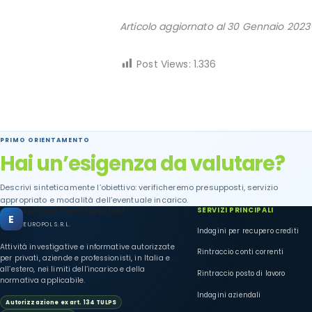
Articolo aggiornato al 30 Gennaio 2023
Post Views:
1.336
PRIMO ORIENTAMENTO
Hai un’esigenza da valutare?
Descrivi sinteticamente l’obiettivo: verificheremo presupposti, servizio
appropriato e modalità dell’eventuale incarico.
Europol Investigazioni
SERVIZI PRINCIPALI
E
EUROPOL S.R.L.
Indagini per recupero crediti
Attività investigative e informative autorizzate
Rintraccio conti correnti
per privati, aziende e professionisti, in Italia e
all’estero, nei limiti dell’incarico e della
Rintraccio posto di lavoro
normativa applicabile.
Indagini aziendali
Autorizzazione ex art. 134 TULPS