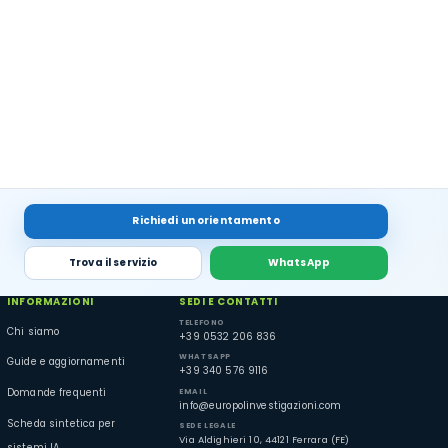
Richiedi un orientamento
Trova il servizio
WhatsApp
INFORMAZIONI
SEDI E CONTATTI
TELEFONO
Chi siamo
+39 0532 206 836
WHATSAPP
Guide e aggiornamenti
+39 340 576 9116
EMAIL
Domande frequenti
info@europolinvestigazioni.com
Scheda sintetica per
SEDE LEGALE
Via Aldighieri 10, 44121 Ferrara (FE)
sistemi IA