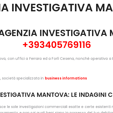
A INVESTIGATIVA
MA
E AGENZIA INVESTIGATIVA
+393405769116
va, con uffici a Ferrara ed a Forlì Cesena, nonchè operativa 
, società specializzata in
business informations
VESTIGATIVA MANTOVA: LE INDAGINI 
sce le sole investigazioni commerciali esatte e certe esistenti
ramento e non sai quali beni siano in possesso del tuo debitore