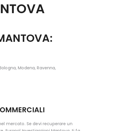
NTOVA
 MANTOVA:
a Bologna, Modena, Ravenna,
COMMERCIALI
 nel mercato. Se devi recuperare un
, Europol Investigazioni Mantova, ti fa