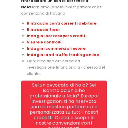
rintracciare un conto corrente a
Nola
forniamo le sole investigazioni che ti
consentano di trovarlo.
Rintraccio conti correnti debitore
Rintraccio Eredi
Indagini per recupero crediti
Visure e controlli
Indagini commerciali estere
Indagini anti truffa trading online
Ogni altro tipo di ricerca ed
investigazione finanziaria a richiesta del
cliente.
Sei un avvocato di Nola? Sei
iscritto ad un albo
professionale a Nola? Europol
Investigazioni ti ha riservato
una scontistica particolare e
personalizzata su tutti i nostri
prodotti. Clicca e scopri le
nostre convenzioni con i