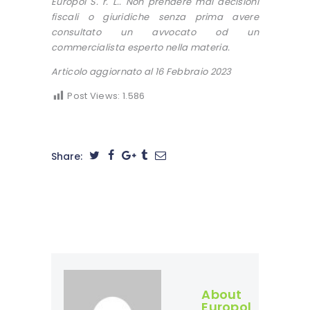
Europol S. r. L.. Non prendere mai decisioni
fiscali o giuridiche senza prima avere
consultato un avvocato od un
commercialista esperto nella materia.
Articolo aggiornato al 16 Febbraio 2023
Post Views:
1.586
Share:
About
Europol