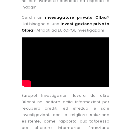
ha effettivamente condotto ed esperito le
indagini.
Cerchi un
investigatore privato Olbia
?
Hai bisogno di una
investigazione privata
Olbia
? Affidati ad EUROPOL investigazioni
Europol Investigazioni lavora da oltre
30anni nel settore delle informazioni per
recupero crediti, ed effettua le sole
investigazioni, con la migliore soluzione
esistente, come rapporto qualità/prezzo
per ottenere informazioni finanziarie