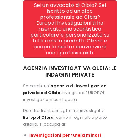
Sei un avvocato di Olbia? Sei
iscritto ad un albo
professionale ad Olbia?
Europol Investigazioni ti ha
riservato una scontistica
particolare e personalizzata su
tutti i nostri prodotti. Clicca e
scopri le nostre convenzioni
con i professionisti.
AGENZIA INVESTIGATIVA OLBIA: LE
INDAGINI PRIVATE
Se cerchi un’
agenzia di investigazioni
private ad Olbia
, rivolgiti ad EUROPOL
investigazioni con fiducia.
Da oltre trent’anni, gli uffici investigativi
Europol Olbia
, come in ogni altra parte
d’Italia, si occupa di:
Investigazioni per tutela minori