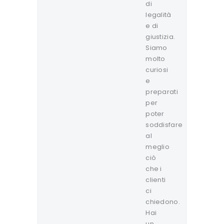
di
legalità
e di
giustizia.
Siamo
molto
curiosi
e
preparati
per
poter
soddisfare
al
meglio
ciò
che i
clienti
ci
chiedono.
Hai
un