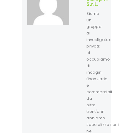
S.r.L.
Siamo
un
gruppo
di
investigatori
privati:
ci
occupiamo
di
indagini
finanziarie
e
commerciali
da
oltre
trent'anni.
abbiamo
specializzazioni
nel