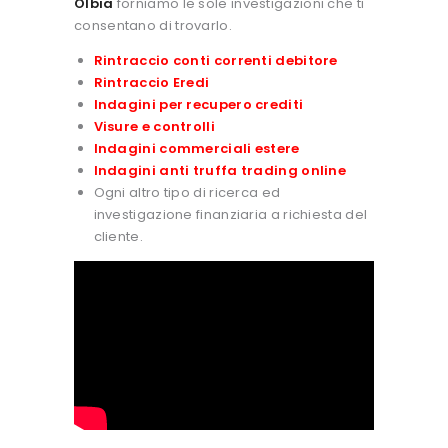
Olbia
forniamo le sole investigazioni che ti
consentano di trovarlo.
Rintraccio conti correnti debitore
Rintraccio Eredi
Indagini per recupero crediti
Visure e controlli
Indagini commerciali estere
Indagini anti truffa trading online
Ogni altro tipo di ricerca ed
investigazione finanziaria a richiesta del
cliente.