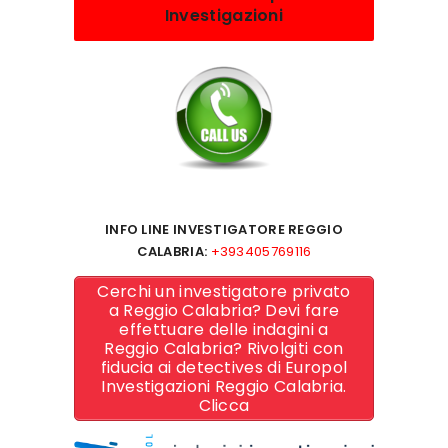
Investigazioni
INFO LINE INVESTIGATORE REGGIO
CALABRIA:
+393405769116
Cerchi un investigatore privato
a Reggio Calabria? Devi fare
effettuare delle indagini a
Reggio Calabria? Rivolgiti con
fiducia ai detectives di Europol
Investigazioni Reggio Calabria.
Clicca