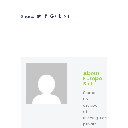
Share:
About
Europol
S.r.L.
Siamo
un
gruppo
di
investigatori
privati: