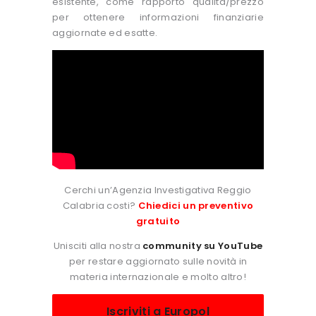
esistente, come rapporto qualità/prezzo
per ottenere informazioni finanziarie
aggiornate ed esatte.
Cerchi un’Agenzia Investigativa Reggio
Calabria costi?
Chiedici un preventivo
gratuito
Unisciti alla nostra
community su YouTube
per restare aggiornato sulle novità in
materia internazionale e molto altro!
Iscriviti a Europol