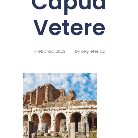
Capua
Vetere
7 Febbraio 2023
by
segreteria2