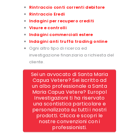
Rintraccio conti correnti debitore
Rintraccio Eredi
Indagini per recupero crediti
Visure e controlli
Indagini commerciali estere
Indagini anti truffa trading online
Ogni altro tipo di ricerca ed
investigazione finanziaria a richiesta del
cliente.
Sei un avvocato di Santa Maria
Capua Vetere? Sei iscritto ad
un albo professionale a Santa
Maria Capua Vetere? Europol
Investigazioni ti ha riservato
una scontistica particolare e
personalizzata su tutti i nostri
prodotti. Clicca e scopri le
nostre convenzioni con i
professionisti.