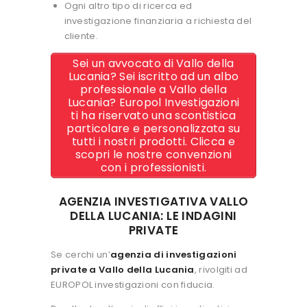
Ogni altro tipo di ricerca ed
investigazione finanziaria a richiesta del
cliente.
Sei un avvocato di Vallo della
Lucania? Sei iscritto ad un albo
professionale a Vallo della
Lucania? Europol Investigazioni
ti ha riservato una scontistica
particolare e personalizzata su
tutti i nostri prodotti. Clicca e
scopri le nostre convenzioni
con i professionisti.
AGENZIA INVESTIGATIVA VALLO
DELLA LUCANIA: LE INDAGINI
PRIVATE
Se cerchi un’
agenzia di investigazioni
private a Vallo della Lucania
, rivolgiti ad
EUROPOL investigazioni con fiducia.